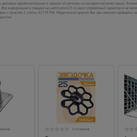
 доставки приблизительная и зависит от региона, из которого поступил заказ. Точную
 Вся информация о товарах на сайте prom23.ru носит справочный характер и не явл
твии с пунктом 2 статьи 437 ГК РФ. Убедительно просим Вас при покупке проверять
еристик.
тзывов
0 отзывов