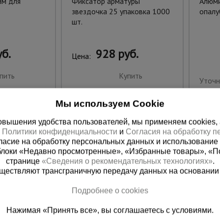
им для
Фиксатор арматуры
Алюми
звездочка 25 упаковка 1000
опалу
шт.
б.
928 руб.
Цена:
пить
Купить
Уточн
Мы используем Cookie
вышения удобства пользователей, мы применяем cookies, а 
х
Политики конфиденциальности
и
Согласия на обработку 
ласие на обработку персональных данных и использование 
блоки «Недавно просмотренные», «Избранные товары», «П
странице
«Сведения о рекомендательных технологиях»
.
существляют трансграничную передачу данных на основании
Подробнее о cookies
ная справочная
Казахстан
Нажимая «Принять все», вы соглашаетесь с условиями.
(800) 200-25-90
+7 (727) 33