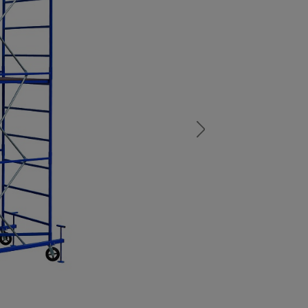
а
атурой
от