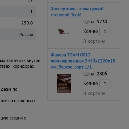
Хоппер ковш штукатурный
1
стеновой TeaM
Цена:
5230
250,0
Кол-во
Россия
В корзину
Фанера TEAM GRID
ых задач как внутри
ламинированная 2440х1220х18
ствах: коридорах,
мм, береза, сорт 1/1
Цена:
2806
Кол-во
 даже по
В корзину
даже на наклонных
цию секций с