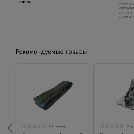
товара
стоимость
продавца.
соответс
и характ
Рекомендуемые товары
0 отзывов
0 о