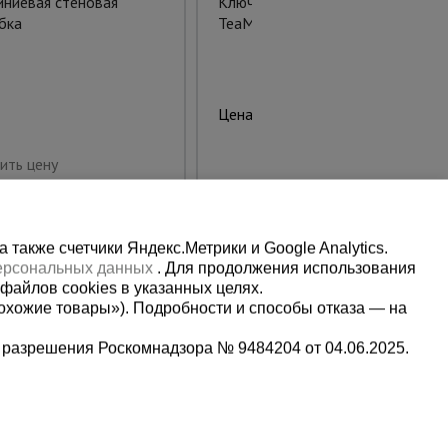
ниевая стеновая
Ключ для гибки арматуры
бка
TeaM 28Y
2785 руб.
Цена:
Купить
ить цену
также счетчики Яндекс.Метрики и Google Analytics.
персональных данных
. Для продолжения использования
файлов cookies в указанных целях.
охожие товары»). Подробности и способы отказа — на
 разрешения Роскомнадзора № 9484204 от 04.06.2025.
Мы в социальных сетях:
9-13-09