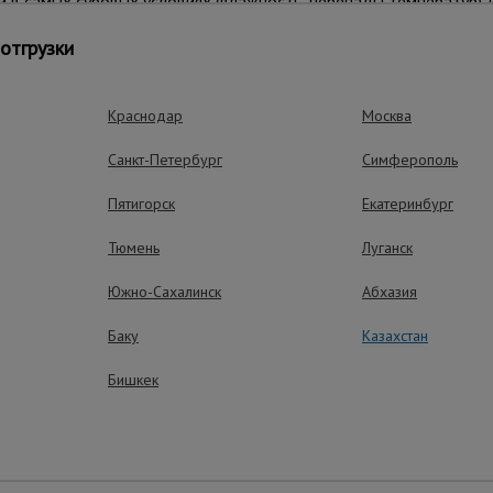
и в самых суровых условиях (влажность, перепады температур).
ужбы.
отгрузки
тойкая ламинированная поверхность выдерживает высокие нагру
ть под ногами.
опасно работать с инструментом, материалами и вдвоем на секц
Краснодар
Москва
Санкт-Петербург
Симферополь
ый и исключительно стойкий барьер против царапин, УФ-излуче
ле многих лет интенсивной эксплуатации.
Пятигорск
Екатеринбург
ма «труба в трубу» и надежные флажковые замки позволяют со
Тюмень
Луганск
 оборудование прошло все испытания и соответствует высочайш
Южно-Сахалинск
Абхазия
Баку
Казахстан
Бишкек
ущества – эффективная работа