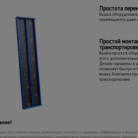
Простота пере
Вышка оборудована 
перемещается даже 
Простой монта
транспортиров
Вышка проста в сборк
этого дополнительны
Детали окрашены в р
позволяет быстро и
вышку. Компактна пр
транспортировке
ние!
ию об условиях отпуска (реализации) уточняйте у продавца. Информация о техниче
 поставки, стране изготовления и внешнем виде товара носит справочный характер. 