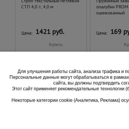
Строп текстильный петлевой
Пружинный заж
СТП 4,0 т, 4,0 м
опалубки PROM
оцинкованный
1421 руб.
169 ру
Цена:
Цена:
Купить
Ку
Для улучшения работы сайта, анализа трафика и по
Персональные данные могут обрабатываться в рамка
сайта, вы должны подтвердить сог
Этот сайт применяет рекомендательные технологии (
Некоторые категории cookie (Аналитика, Реклама) о
Каталог товаров
Еди
О компании
8 
Аренда оборудования