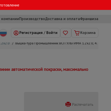
зготовление
 компании
Производство
Доставка и оплата
Франшиза
Регистрация
/
Войти
Корзина
.2х2.0
/
Вышка-тура Промышленник ВСП УЛЬТИМА 1.2х2.0, 4.0 м
инии автоматической покраски, максимально
Распечатать