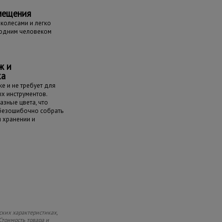
мещения
колесами и легко
одним человеком
ж и
ка
е и не требует для
х инструментов.
азные цвета, что
 безошибочно собрать
и хранении и
ских характеристиках,
Стоимость товара и