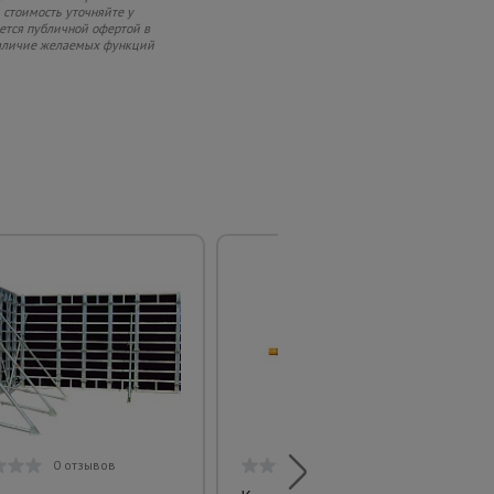
 стоимость уточняйте у
яется публичной офертой в
 наличие желаемых функций
0 отзывов
0 отзывов