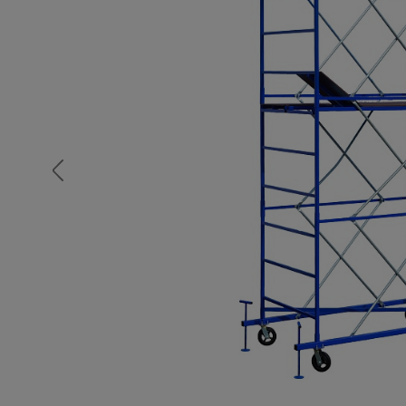
Опалубка
Вибротехника для строительств
Оборудование для работы с арм
Оборудование для бетонных раб
Техника для склада
Тачки строительные и садовые
Лестницы и стремянки
Штукатурные комплекты
Сварочные аппараты
Тепловые пушки
Металл и металлообработка