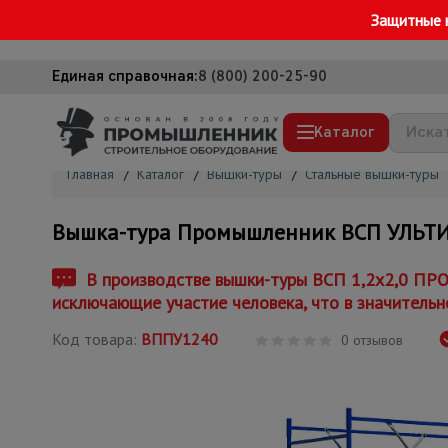
Защитные 
Единая справочная:
8 (800) 200-25-90
Каталог
Главная
/
Каталог
/
Вышки-туры
/
Стальные вышки-туры
Строительные леса
Вышка-тура Промышленник ВСП УЛЬТИМА
Вышки-туры
Подмости строительные
В производстве вышки-туры ВСП 1,2x2,0 ПРО
исключающие участие человека, что в значительн
Сетка, тенты, брезенты
Код товара:
ВППУ1240
Строительные подъемники
0 отзывов
Грузоподъемное оборудование
Мусоропровод строительный
Фанера ламинированная