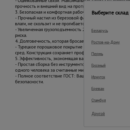
- Оцинкованные связи: Максимальная защита от коррози
прочность и внешний вид на протяжении всего срока сл
3. Безопасная и комфортная рабочая площадка
Выберите склад 
- Прочный настил из березовой фанеры (12 мм): Влагос
влаги, не скользит и не прогибается. Это ваша увереннос
- Увеличенная грузоподъемность 250 кг: Позволяет без
Беларусь
риска.
4. Долговечность, которая бросает вызов времени
Ростов-на-Дону
- Турецкое порошковое покрытие Picante Boya: Эстетичн
сред. Конструкция сохраняет профессиональный вид пос
Пермь
5. Эффективность, экономящая ваше время
- Простая сборка без инструментов: Интуитивная систе
Грозный
одного человека за считанные минуты.
- Полное соответствие ГОСТ: Ваша гарантия того, что
Иркутск
безопасности.
Ереван
Стамбул
Важные преим
Другой