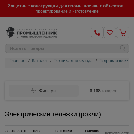
Защитные конструкции для промышленных объектов
:
проектирование и изготовление
Главная
/
Каталог
/
Техника для склада
/
Гидравлические т
Строительные
леса
Фильтры
6 168
товаров
Вышки-
туры
Электрические тележки (рохли)
Подмости
строительные
Сортировать
цене
названию
наличию
популярности