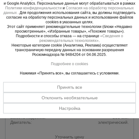
для
Уточнить цену
и Google Analytics. Персональные данные могут обрабатываться в рамках
склада
Политики конфиденциальности
и
Согласия на обработку персональных
данных
. Для продолжения использования сайта, вы должны подтвердить
согласие на обработку персональных данных и использование файлов
cookies в указанных целях.
Этот сайт применяет рекомендательные технологии (блоки «Недавно
Тачки
просмотренные», «Избранные товары», «Похожие товары»).
строительные
Подробности и способы отказа — на странице
«Сведения о
и садовые
рекомендательных технологиях»
.
Некоторые категории cookie (Аналитика, Реклама) осуществляют
трансграничную передачу данных на основании разрешения
Роскомнадзора № 9484204 от 04.06.2025.
Лестницы
и
Подробнее о cookies
стремянки
Нажимая «Принять все», вы соглашаетесь с условиями.
Принять все
Штукатурные
комплекты
Отклонить необязательные
0 отзывов
Электрическая тележка TISEL ETE15N 36AH
Настройка
Грузоподъемность:
1500кг.
Высота подъема:
200 мм.
Сварочные
Двигатель:
электрический.
аппараты
Уточнить цену