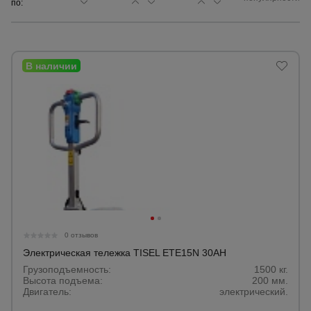
по:
Сетка,
тенты,
брезенты
Строительные
подъемники
Грузоподъемное
оборудование
Каталог
Мусоропровод
0 отзывов
строительный
всех
товаров
Электрическая тележка TISEL ETE15N 30AH
Грузоподъемность:
1500 кг.
Высота подъема:
200 мм.
Фанера
Двигатель:
электрический.
ламинированная