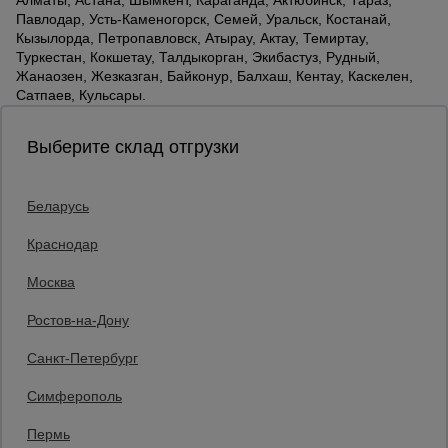
Алматы, Астана, Шымкент, Караганда, Актюбинск, Тараз,
Павлодар, Усть-Каменогорск, Семей, Уральск, Костанай,
Кызылорда, Петропавловск, Атырау, Актау, Темиртау,
Туркестан, Кокшетау, Талдыкорган, Экибастуз, Рудный,
Жанаозен, Жезказган, Байконур, Балхаш, Кентау, Каскелен,
Сатпаев, Кульсары.
Выберите склад отгрузки
Беларусь
Каталог товаров
О компании
Краснодар
Аренда оборудования
Москва
Франшиза
Доставка
Ростов-на-Дону
Контакты
Статьи
Санкт-Петербург
Защитные конструкции
Единая справочная
Симферополь
8 (800) 200-25-90
Пермь
Заказать звонок