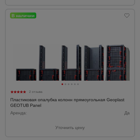
Опалубка
Вибротехника
для
строительства
Оборудование
для работы с
арматурой
2 отзыва
Пластиковая опалубка колонн прямоугольная Geoplast
Оборудование
GEOTUB Panel
для бетонных
Аренда:
работ
Да
Уточнить цену
Техника