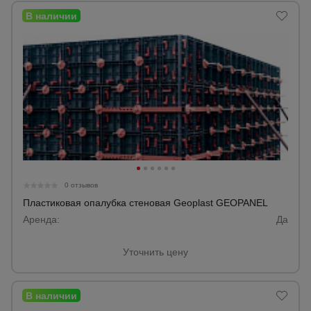
для
склада
Тачки
строительные
и садовые
Лестницы
и
стремянки
0 отзывов
Пластиковая опалубка стеновая Geoplast GEOPANEL
Штукатурные
комплекты
Аренда:
Да
Уточнить цену
Сварочные
аппараты