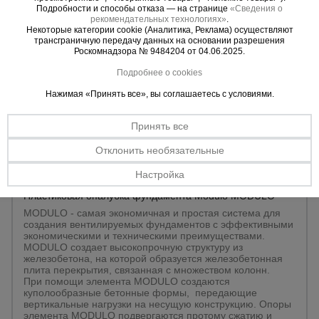
Подробности и способы отказа — на странице
«Сведения о
рекомендательных технологиях»
.
Некоторые категории cookie (Аналитика, Реклама) осуществляют
трансграничную передачу данных на основании разрешения
Роскомнадзора № 9484204 от 04.06.2025.
Подробнее о cookies
Нажимая «Принять все», вы соглашаетесь с условиями.
Принять все
Отклонить необязательные
Настройка
0 отзывов
Пластиковая опалубка фундамента Modulo MODULO
MODULO - cамая экономичная и простая система для
создания вентилируемых фундаментов с эффективными
экономическими и техническими преимуществами.
MODULO создает высокопрочную структуру из
железобетона, на которой образуется железобетонная
плита перекрытия, связанная с множеством колонн.
При помощи элемента MODULO создаются
куполообразные бетонные формы, передающие
вертикальные нагрузки на несущую конструкцию. Опоры
элемента MODULO подвергаются протому сжатию и