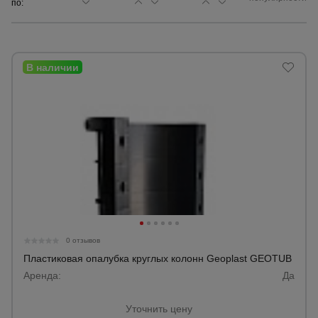
по:
Сетка,
тенты,
брезенты
Строительные
подъемники
Грузоподъемное
оборудование
Каталог
Мусоропровод
0 отзывов
строительный
всех
товаров
Пластиковая опалубка круглых колонн Geoplast GEOTUB
Аренда:
Да
Фанера
ламинированная
Уточнить цену