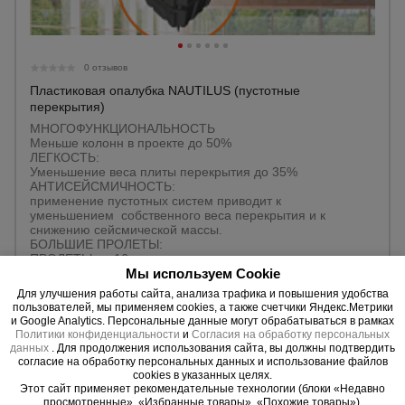
0 отзывов
Пластиковая опалубка NAUTILUS (пустотные
перекрытия)
МНОГОФУНКЦИОНАЛЬНОСТЬ
Меньше колонн в проекте до 50%
ЛЕГКОСТЬ:
Уменьшение веса плиты перекрытия до 35%
АНТИСЕЙСМИЧНОСТЬ:
применение пустотных систем приводит к
уменьшением собственного веса перекрытия и к
снижению сейсмической массы.
БОЛЬШИЕ ПРОЛЕТЫ:
ПРОЛЕТЫ до 16 метров
ЭКОНОМИЧНОСТЬ:
Мы используем Cookie
ОБЩЕЕ СНИЖЕНИЕ РАСХОДОВ ОТ 5 ДО 10%
Для улучшения работы сайта, анализа трафика и повышения удобства
пользователей, мы применяем cookies, а также счетчики Яндекс.Метрики
Аренда:
Да
и Google Analytics. Персональные данные могут обрабатываться в рамках
Политики конфиденциальности
и
Согласия на обработку персональных
данных
. Для продолжения использования сайта, вы должны подтвердить
Уточнить цену
согласие на обработку персональных данных и использование файлов
cookies в указанных целях.
Этот сайт применяет рекомендательные технологии (блоки «Недавно
просмотренные», «Избранные товары», «Похожие товары»).