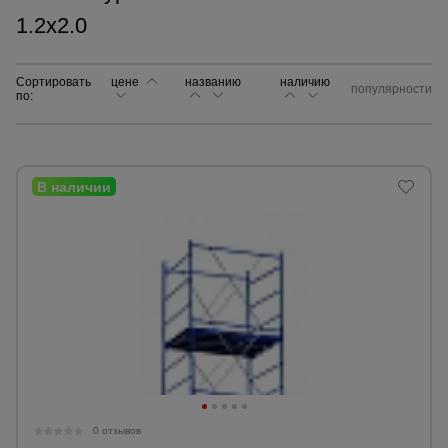
1.2х2.0
Сетка,
тенты,
брезенты
Сортировать
цене
названию
наличию
популярности
по:
Строительные
подъемники
Грузоподъемное
оборудование
Каталог
Мусоропровод
строительный
всех
товаров
Фанера
ламинированная
0 отзывов