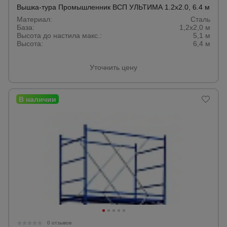
Вышка-тура Промышленник ВСП УЛЬТИМА 1.2х2.0, 6.4 м
Тепловые
пушки
Материал:
Сталь
База:
1,2х2,0 м
Высота до настила макс.:
5,1 м
Высота:
6,4 м
Металл и
металлообработка
Уточнить цену
0 отзывов