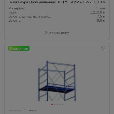
Вышка-тура Промышленник ВСП УЛЬТИМА 1.2х2.0, 8.8 м
Материал:
Сталь
База:
1,2х2,0 м
Опалубка
Высота до настила макс.:
7,5 м
Высота:
8,8 м
Уточнить цену
Вибротехника
для
строительства
Оборудование
для работы с
арматурой
Оборудование
для бетонных
работ
Техника
0 отзывов