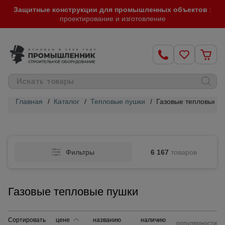
Защитные конструкции для промышленных объектов
:
проектирование и изготовление
Главная
/
Каталог
/
Тепловые пушки
/
Газовые тепловые п
Строительные
леса
Фильтры
6 167
товаров
Вышки-
туры
Газовые тепловые пушки
Подмости
строительные
Сортировать
цене
названию
наличию
популярности