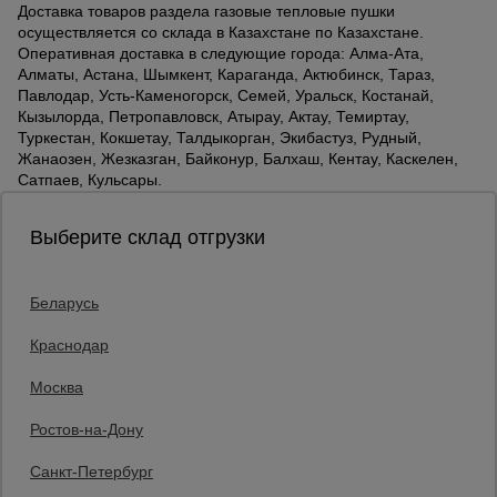
Доставка товаров раздела газовые тепловые пушки
осуществляется со склада в Казахстане по Казахстане.
Оперативная доставка в следующие города: Алма-Ата,
Алматы, Астана, Шымкент, Караганда, Актюбинск, Тараз,
Павлодар, Усть-Каменогорск, Семей, Уральск, Костанай,
Кызылорда, Петропавловск, Атырау, Актау, Темиртау,
Туркестан, Кокшетау, Талдыкорган, Экибастуз, Рудный,
Жанаозен, Жезказган, Байконур, Балхаш, Кентау, Каскелен,
Сатпаев, Кульсары.
Выберите склад отгрузки
Беларусь
Каталог товаров
О компании
Краснодар
Аренда оборудования
Москва
Франшиза
Доставка
Ростов-на-Дону
Контакты
Статьи
Санкт-Петербург
Защитные конструкции