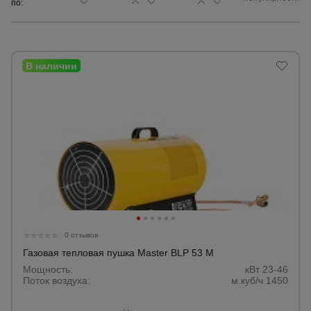
по:
Сетка,
тенты,
брезенты
Строительные
подъемники
Грузоподъемное
оборудование
Каталог
Мусоропровод
0 отзывов
строительный
всех
товаров
Газовая тепловая пушка Master BLP 53 M
Мощность:
кВт 23-46
Поток воздуха:
м.куб/ч 1450
Фанера
ламинированная