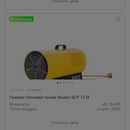
Уточнить цену
Опалубка
Вибротехника
для
строительства
Оборудование
для работы с
арматурой
0 отзывов
Оборудование
Газовая тепловая пушка Master BLP 73 M
для бетонных
Мощность:
кВт 34-69
работ
Поток воздуха:
м.куб/ч 2300
Уточнить цену
Техника