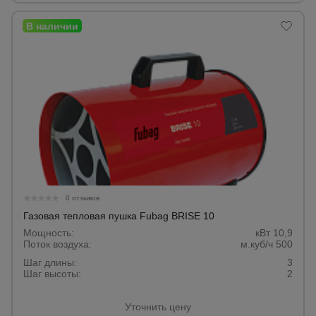
для
склада
Тачки
строительные
и садовые
Лестницы
и
стремянки
0 отзывов
Штукатурные
Газовая тепловая пушка Fubag BRISE 10
комплекты
Мощность:
кВт 10,9
Поток воздуха:
м.куб/ч 500
Шаг длины:
3
Сварочные
Шаг высоты:
2
аппараты
Уточнить цену