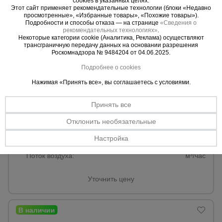
cookies в указанных целях.
Этот сайт применяет рекомендательные технологии (блоки «Недавно
просмотренные», «Избранные товары», «Похожие товары»).
Подробности и способы отказа — на странице
«Сведения о
рекомендательных технологиях»
.
Некоторые категории cookie (Аналитика, Реклама) осуществляют
трансграничную передачу данных на основании разрешения
Роскомнадзора № 9484204 от 04.06.2025.
Подробнее о cookies
Нажимая «Принять все», вы соглашаетесь с условиями.
Принять все
Отклонить необязательные
0 отзывов
Газовая тепловая пушка Ballu BHG-40
Настройка
Мощность обогрева, кВт:
33
Поток воздуха:
м³/час
Уточнить цену