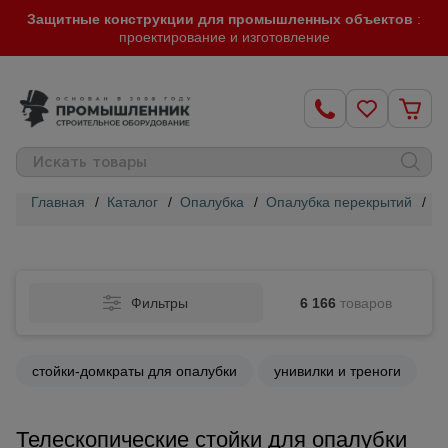
Защитные конструкции для промышленных объектов
:
проектирование и изготовление
Главная
/
Каталог
/
Опалубка
/
Опалубка перекрытий
/
Т
Строительные
леса
Фильтры
6 166
товаров
Вышки-
туры
стойки-домкраты для опалубки
унивилки и треноги
Подмости
строительные
Телескопические стойки для опалубки