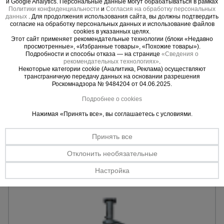
и Google Analytics. Персональные данные могут обрабатываться в рамках
Политики конфиденциальности
и
Согласия на обработку персональных
данных
. Для продолжения использования сайта, вы должны подтвердить
согласие на обработку персональных данных и использование файлов
cookies в указанных целях.
Этот сайт применяет рекомендательные технологии (блоки «Недавно
просмотренные», «Избранные товары», «Похожие товары»).
Подробности и способы отказа — на странице
«Сведения о
3 отзыва
рекомендательных технологиях»
.
Стойка телескопическая для опалубки 4.5 м
Некоторые категории cookie (Аналитика, Реклама) осуществляют
трансграничную передачу данных на основании разрешения
Min. высота:
2,96 м.
Роскомнадзора № 9484204 от 04.06.2025.
Max. высота:
4,50 м.
Подробнее о cookies
13033 ₸.
Цена:
Нажимая «Принять все», вы соглашаетесь с условиями.
Купить
Принять все
Отклонить необязательные
Настройка