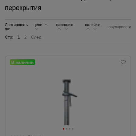
перекрытия
Сетка,
тенты,
брезенты
Сортировать
цене
названию
наличию
популярности
по:
Стр:
1
2
След.
Строительные
подъемники
Грузоподъемное
оборудование
Каталог
Мусоропровод
строительный
всех
товаров
Фанера
ламинированная