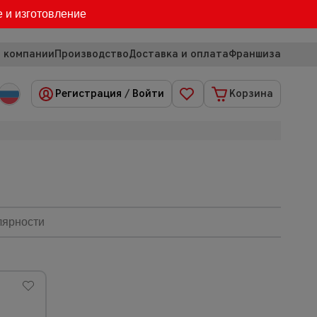
е и изготовление
 компании
Производство
Доставка и оплата
Франшиза
Регистрация
/
Войти
Корзина
лярности