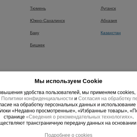
Тюмень
Луганск
ышленник предлагает купить вибротрамбовки бензиновые п
Южно-Сахалинск
Абхазия
тимент продукции в разделе вибротрамбовки бензиновые: 3
Баку
Казахстан
, отзывы, документация.
Бишкек
ров раздела вибротрамбовки бензиновые осуществляется со
дующие города: Алма-Ата, Алматы, Астана, Шымкент, Карага
емей, Уральск, Костанай, Кызылорда, Петропавловск, Атырау
кибастуз, Рудный, Жанаозен, Жезказган, Байконур, Балхаш,
Мы используем Cookie
вышения удобства пользователей, мы применяем cookies, а 
х
Политики конфиденциальности
и
Согласия на обработку 
ласие на обработку персональных данных и использование 
блоки «Недавно просмотренные», «Избранные товары», «П
странице
«Сведения о рекомендательных технологиях»
.
существляют трансграничную передачу данных на основании
Подробнее о cookies