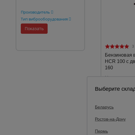
Опалубка
Производитель
Тип виброоборудования
Вибротехника для строительств
Оборудование для работы с арм
Оборудование для бетонных раб
3
Техника для склада
Бензиновая 
HCR 100 с д
Тачки строительные и садовые
160
Лестницы и стремянки
Мощность:
Штукатурные комплекты
Размер плиты:
Выберите склад
Сварочные аппараты
28
Тепловые пушки
Цена:
Беларусь
Металл и металлообработка
Ростов-на-Дону
Пермь