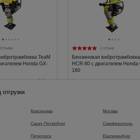
а
атурой
от
 отзыва
1 отзыв
вибротрамбовка TeaM
Бензиновая вибротрамбовка
вигателем Honda GX-
HCR 80 с двигателем Honda
160
5,5 л.с.
Мощность:
330 х 290 мм
Размер плиты:
300 
 отгрузки
8294 ₸.
599935 ₸.
Цена:
Краснодар
Москва
Купить
Купить
Санкт-Петербург
Симферополь
Пятигорск
Екатеринбург