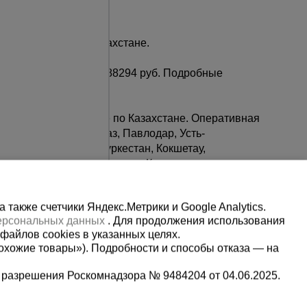
о низкой цене в Казахстане.
 товара по цене от 288294 руб. Подробные
 склада в Казахстане по Казахстане. Оперативная
нда, Актюбинск, Тараз, Павлодар, Усть-
, Актау, Темиртау, Туркестан, Кокшетау,
 Кентау, Каскелен, Сатпаев, Кульсары.
также счетчики Яндекс.Метрики и Google Analytics.
персональных данных
. Для продолжения использования
файлов cookies в указанных целях.
охожие товары»). Подробности и способы отказа — на
 разрешения Роскомнадзора № 9484204 от 04.06.2025.