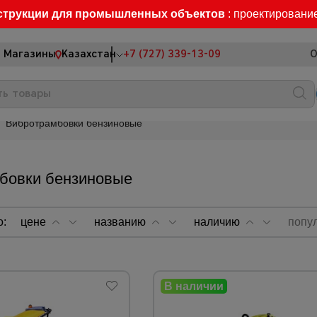
струкции для промышленных объектов
: проектировани
Магазины
Казахстан
+7 (727) 339-13-09
О
Вибротрамбовки бензиновые
бовки бензиновые
о:
цене
названию
наличию
попу