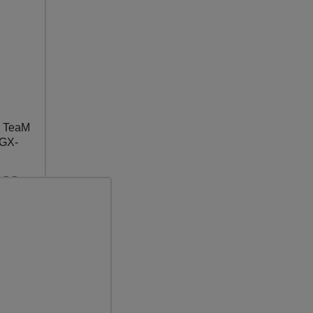
 TeaM
 GX-
5,5 л.с.
х 310 мм
Каталог
всех
товаров