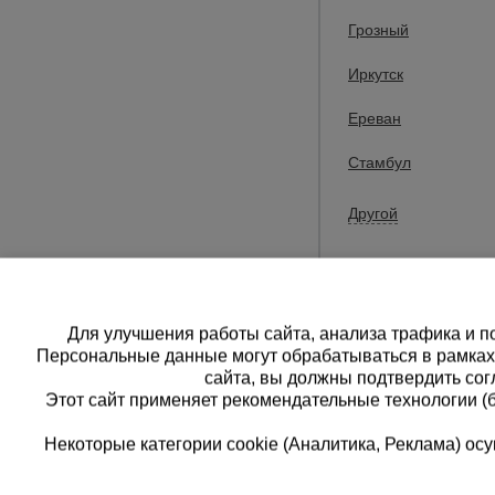
Грозный
Компания Пром
Иркутск
Большой ассор
Ереван
характеристики
Стамбул
Доставка това
Другой
доставка в сле
Каменогорск, С
Талдыкорган, Э
Для улучшения работы сайта, анализа трафика и по
Персональные данные могут обрабатываться в рамка
сайта, вы должны подтвердить сог
Этот сайт применяет рекомендательные технологии (
Некоторые категории cookie (Аналитика, Реклама) о