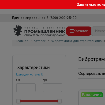
Защитные кон
Единая справочная:
8 (800) 200-25-90
Каталог
Главная
/
Каталог
/
Вибротехника для строительства
/
Строительные леса
Вышки-туры
Вибротрам
Подмости строительные
Характеристики
Сетка, тенты, брезенты
Сортировать п
Цена для Астаны
От
Строительные подъемники
До
Грузоподъемное оборудование
Мусоропровод строительный
Фанера ламинированная