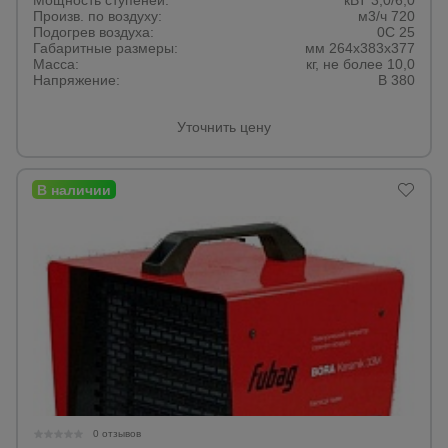
Мощность ступеней:
кВТ 3,0/6,0
Произв. по воздуху:
м3/ч 720
Тепловые
Подогрев воздуха:
0С 25
пушки
Габаритные размеры:
мм 264х383х377
Масса:
кг, не более 10,0
Напряжение:
В 380
Металл и
металлообработка
Уточнить цену
0 отзывов