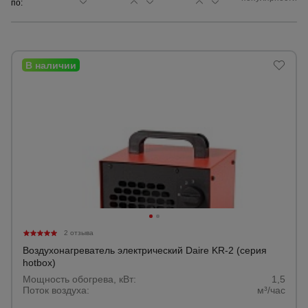
по:
Сетка,
тенты,
брезенты
Строительные
подъемники
Грузоподъемное
оборудование
Каталог
Мусоропровод
2 отзыва
строительный
всех
товаров
Воздухонагреватель электрический Daire KR-2 (серия
hotbox)
Мощность обогрева, кВт:
1,5
Фанера
Поток воздуха:
м³/час
ламинированная