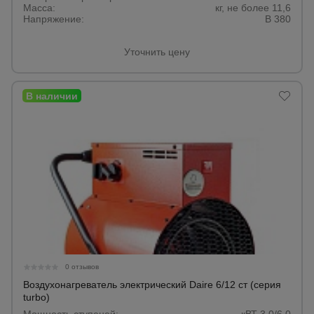
для
Масса:
кг, не более 11,6
склада
Напряжение:
В 380
Уточнить цену
Тачки
строительные
и садовые
Лестницы
и
стремянки
Штукатурные
комплекты
Сварочные
0 отзывов
аппараты
Воздухонагреватель электрический Daire 6/12 ст (серия
turbo)