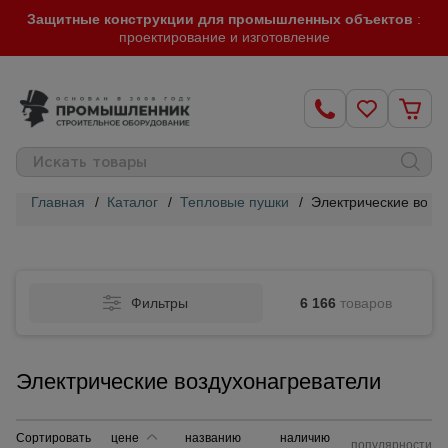
Защитные конструкции для промышленных объектов
:
проектирование и изготовление
Главная
/
Каталог
/
Тепловые пушки
/
Электрические возд
Строительные
леса
Фильтры
6 166
товаров
Вышки-
туры
Электрические воздухонагреватели
Подмости
строительные
Сортировать
цене
названию
наличию
популярности