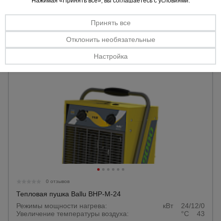
Нажимая «Принять все», вы соглашаетесь с условиями.
Увеличение температуры воздуха:
°С 32
Принять все
Уточнить цену
Отклонить необязательные
Настройка
0 отзывов
Тепловая пушка Ballu BHP-M-24
Режимы мощности нагрева:
кВт 24/12/0
Увеличение температуры воздуха:
°С 43