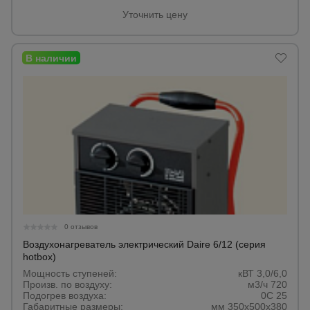
Уточнить цену
Опалубка
Вибротехника
для
строительства
Оборудование
для работы с
арматурой
0 отзывов
Оборудование
для бетонных
Воздухонагреватель электрический Daire 6/12 (серия
работ
hotbox)
Мощность ступеней:
кВТ 3,0/6,0
Произв. по воздуху:
м3/ч 720
Подогрев воздуха:
0С 25
Техника
Габаритные размеры:
мм 350х500х380