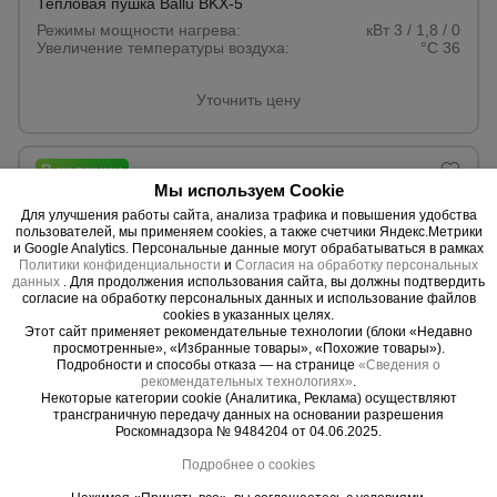
Тепловая пушка Ballu BKX-5
Режимы мощности нагрева:
кВт 3 / 1,8 / 0
Увеличение температуры воздуха:
°С 36
Уточнить цену
Мы используем Cookie
Для улучшения работы сайта, анализа трафика и повышения удобства
пользователей, мы применяем cookies, а также счетчики Яндекс.Метрики
и Google Analytics. Персональные данные могут обрабатываться в рамках
Политики конфиденциальности
и
Согласия на обработку персональных
данных
. Для продолжения использования сайта, вы должны подтвердить
согласие на обработку персональных данных и использование файлов
cookies в указанных целях.
Этот сайт применяет рекомендательные технологии (блоки «Недавно
просмотренные», «Избранные товары», «Похожие товары»).
Подробности и способы отказа — на странице
«Сведения о
рекомендательных технологиях»
.
Некоторые категории cookie (Аналитика, Реклама) осуществляют
трансграничную передачу данных на основании разрешения
Роскомнадзора № 9484204 от 04.06.2025.
0 отзывов
Подробнее о cookies
Тепловая пушка Ballu BHP-M-9
Режимы мощности нагрева:
кВт 9/6/0