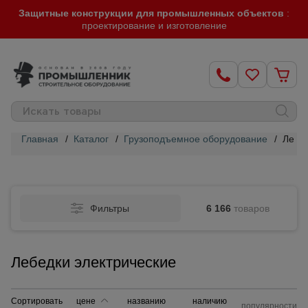
Защитные конструкции для промышленных объектов
:
проектирование и изготовление
Главная
/
Каталог
/
Грузоподъемное оборудование
/
Лебед
Строительные
леса
Фильтры
6 166
товаров
Вышки-
туры
Лебедки электрические
Подмости
строительные
Сортировать
цене
названию
наличию
популярности