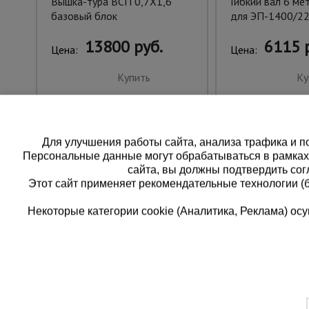
Вышка-тура ВСП 0,7Х1,6
Гибкий вал 6 ме
базовый блок
для ЭП-1400/2
13800 руб.
6115 
Цена:
Цена:
Купить
Ку
Для улучшения работы сайта, анализа трафика и по
Персональные данные могут обрабатываться в рамка
сайта, вы должны подтвердить сог
Этот сайт применяет рекомендательные технологии (
Некоторые категории cookie (Аналитика, Реклама) о
Каталог товаров
Еди
О компании
8 
Аренда оборудования
Франшиза
Зак
Доставка