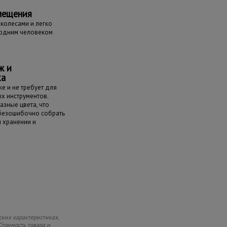
мещения
колесами и легко
одним человеком
ж и
ка
е и не требует для
х инструментов.
азные цвета, что
 безошибочно собрать
и хранении и
ских характеристиках,
Стоимость товара и