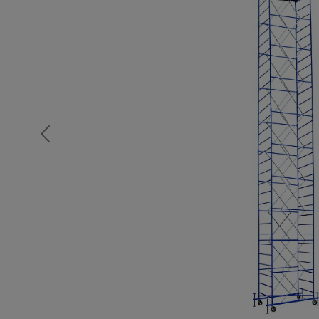
Опалубка
Вибротехника для строительств
Оборудование для работы с арм
Оборудование для бетонных раб
Техника для склада
Тачки строительные и садовые
Лестницы и стремянки
Штукатурные комплекты
Сварочные аппараты
Тепловые пушки
Металл и металлообработка