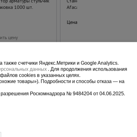
тор арматуры стульчик
Станок для гибки арматуры
аковка 1000 шт.
Afacan B24
208955 руб.
Цена:
Купить
ить цену
также счетчики Яндекс.Метрики и Google Analytics.
персональных данных
. Для продолжения использования
файлов cookies в указанных целях.
охожие товары»). Подробности и способы отказа — на
 разрешения Роскомнадзора № 9484204 от 04.06.2025.
Мы в социальных сетях:
9-13-09
Принимаем к оплате