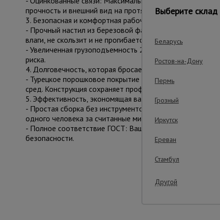
- Оцинкованные связи: Максимальная защита от коррози
прочность и внешний вид на протяжении всего срока сл
Выберите склад 
3. Безопасная и комфортная рабочая площадка
- Прочный настил из березовой фанеры (12 мм): Влагос
влаги, не скользит и не прогибается. Это ваша увереннос
Беларусь
- Увеличенная грузоподъемность 250 кг: Позволяет без
риска.
Ростов-на-Дону
4. Долговечность, которая бросает вызов времени
- Турецкое порошковое покрытие Picante Boya: Эстетичн
Пермь
сред. Конструкция сохраняет профессиональный вид пос
5. Эффективность, экономящая ваше время
Грозный
- Простая сборка без инструментов: Интуитивная систе
одного человека за считанные минуты.
Иркутск
- Полное соответствие ГОСТ: Ваша гарантия того, что
безопасности.
Ереван
Стамбул
Важные преим
Другой