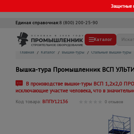
Защитные 
Единая справочная:
8 (800) 200-25-90
Каталог
Главная
/
Каталог
/
Вышки-туры
/
Стальные вышки-туры
Строительные леса
Вышка-тура Промышленник ВСП УЛЬТИМА
Вышки-туры
Подмости строительные
В производстве вышки-туры ВСП 1,2x2,0 ПРО
исключающие участие человека, что в значительн
Сетка, тенты, брезенты
Код товара:
ВППУ12136
Строительные подъемники
0 отзывов
Грузоподъемное оборудование
Мусоропровод строительный
Фанера ламинированная