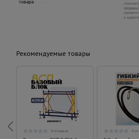
товара
стоимость
продавца.
соответс
и характ
Рекомендуемые товары
0 отзывов
0 о