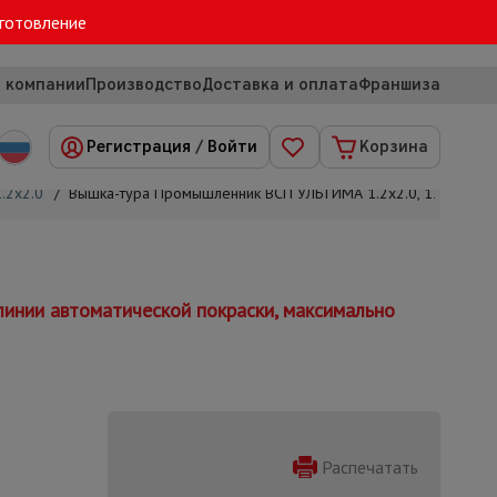
зготовление
 компании
Производство
Доставка и оплата
Франшиза
Регистрация
/
Войти
Корзина
.2х2.0
/
Вышка-тура Промышленник ВСП УЛЬТИМА 1.2х2.0, 13.6 м
инии автоматической покраски, максимально
Распечатать