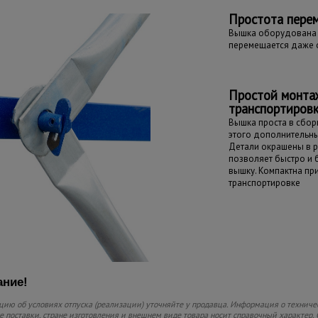
Простота пере
Вышка оборудована 
перемещается даже 
Простой монта
транспортиров
Вышка проста в сборк
этого дополнительны
Детали окрашены в р
позволяет быстро и
вышку. Компактна пр
транспортировке
ние!
ию об условиях отпуска (реализации) уточняйте у продавца. Информация о техниче
 поставки, стране изготовления и внешнем виде товара носит справочный характер. 