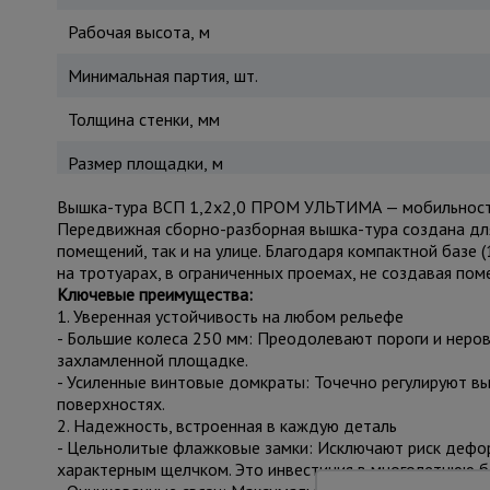
Рабочая высота, м
Минимальная партия, шт.
Толщина стенки, мм
Размер площадки, м
Вышка-тура ВСП 1,2x2,0 ПРОМ УЛЬТИМА — мобильность
Передвижная сборно-разборная вышка-тура создана для
помещений, так и на улице. Благодаря компактной базе 
на тротуарах, в ограниченных проемах, не создавая поме
Ключевые преимущества:
1. Уверенная устойчивость на любом рельефе
- Большие колеса 250 мм: Преодолевают пороги и неров
захламленной площадке.
- Усиленные винтовые домкраты: Точечно регулируют вы
поверхностях.
2. Надежность, встроенная в каждую деталь
- Цельнолитые флажковые замки: Исключают риск дефор
характерным щелчком. Это инвестиция в многолетнюю б