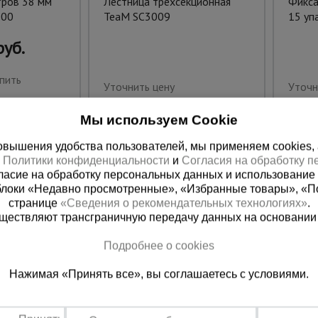
тров 38 мм
Лестница трехсекционная
Фикса
200
TeaM SC3009
15 уп
руб.
пить
Уточнить цену
Уточн
Мы используем Cookie
вышения удобства пользователей, мы применяем cookies, а 
х
Политики конфиденциальности
и
Согласия на обработку 
ласие на обработку персональных данных и использование 
блоки «Недавно просмотренные», «Избранные товары», «П
странице
«Сведения о рекомендательных технологиях»
.
существляют трансграничную передачу данных на основании
Подробнее о cookies
ная справочная
Казахстан
Нажимая «Принять все», вы соглашаетесь с условиями.
(800) 200-25-90
+7 (727) 33
азать звонок
Заказать звонок