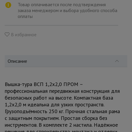
для
Товар оплачивается после подтверждения
склада
заказа менеджером и выбора удобного способа
оплаты
Тачки
строительные
В избранное
и садовые
Лестницы
Описание
и
стремянки
Вышка-тура ВСП 1,2x2,0 ПРОМ –
Штукатурные
профессиональная передвижная конструкция для
комплекты
безопасных работ на высоте. Компактная база
1,2x2,0 м идеальна для узких пространств.
Грузоподъёмность 250 кг. Прочная стальная рама
Сварочные
аппараты
с защитным покрытием. Простая сборка без
инструментов. В комплекте 2 настила. Надёжное
решение для строительства, монтажа и отделки.