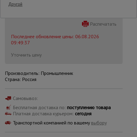
Другой
Опалубка
Распечатать
Последнее обновление цены: 06.08.2026
Вибротехника
09:49:37
для
строительства
Уточнить цену
Оборудование
Производитель: Промышленник
для работы с
Страна: Россия
арматурой
Самовывоз:
Оборудование
для бетонных
Бесплатная доставка по:
поступлению товара
работ
Платная доставка курьером:
сегодня
Транспортной компанией по вашему
выбору
Техника