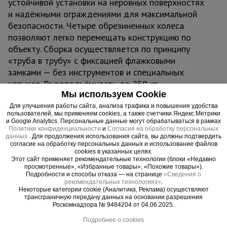
устойчивой установки на неровных поверхностях
и надёжными ограждениями для максимальной
безопасности. Четыре обрезиненных колеса
позволяют легко перемещать конструкцию по
объекту. Сборка осуществляется по принципу
«труба в трубу» с фиксацией флажковыми
замками — без инструментов и специальных
навыков. Грузоподъёмность до 250 кг
Мы используем Cookie
обеспечивает комфортную работу с
инструментами и материалами.
Для улучшения работы сайта, анализа трафика и повышения удобства
пользователей, мы применяем cookies, а также счетчики Яндекс.Метрики
Область применения:
и Google Analytics. Персональные данные могут обрабатываться в рамках
Вышка-тура ВСП 1,2x2,0 ПРОМ, 5.2 м
Политики конфиденциальности
и
Согласия на обработку персональных
данных
. Для продолжения использования сайта, вы должны подтвердить
применяется в строительстве, ремонте, монтаже
согласие на обработку персональных данных и использование файлов
вентиляции, освещения, рекламы, отделке
cookies в указанных целях.
Этот сайт применяет рекомендательные технологии (блоки «Недавно
фасадов и интерьеров. Идеальна для работы в
просмотренные», «Избранные товары», «Похожие товары»).
Подробности и способы отказа — на странице
«Сведения о
стеснённых условиях: в подъездах, коридорах, на
рекомендательных технологиях»
.
лестничных площадках и узких проходах.
Некоторые категории cookie (Аналитика, Реклама) осуществляют
трансграничную передачу данных на основании разрешения
Преимущества:
Роскомнадзора № 9484204 от 04.06.2025.
Подробнее о cookies
- Компактная база для узких пространств.