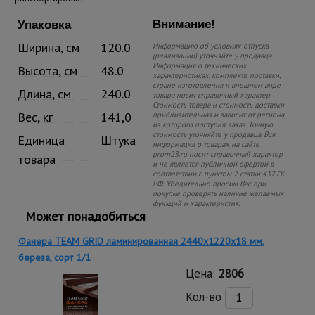
Внимание!
Упаковка
Ширина, см
120.0
Информацию об условиях отпуска
(реализации) уточняйте у продавца.
Информация о технических
Высота, см
48.0
характеристиках, комплекте поставки,
стране изготовления и внешнем виде
Длина, см
240.0
товара носит справочный характер.
Стоимость товара и стоимость доставки
Вес, кг
141,0
приблизительная и зависит от региона,
из которого поступил заказ. Точную
стоимость уточняйте у продавца. Вся
Единица
Штука
информация о товарах на сайте
prom23.ru носит справочный характер
товара
и не является публичной офертой в
соответствии с пунктом 2 статьи 437 ГК
РФ. Убедительно просим Вас при
покупке проверять наличие желаемых
функций и характеристик.
Может понадобиться
Фанера TEAM GRID ламинированная 2440х1220х18 мм,
береза, сорт 1/1
Цена:
2806
Кол-во