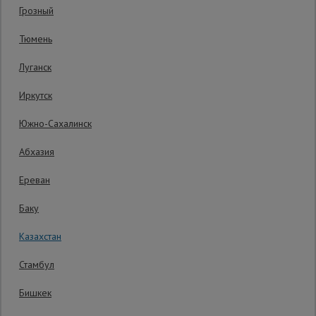
Грозный
Код товара:
ВПП1252
0 отзывов
Сетка,
Тюмень
тенты,
Гарантия производителя: 1 год
брезенты
Луганск
Иркутск
Строительные
подъемники
Южно-Сахалинск
Абхазия
Грузоподъемное
оборудование
Ереван
Баку
Каталог
Мусоропровод
Казахстан
строительный
всех
товаров
Стамбул
Бишкек
Фанера
ламинированная