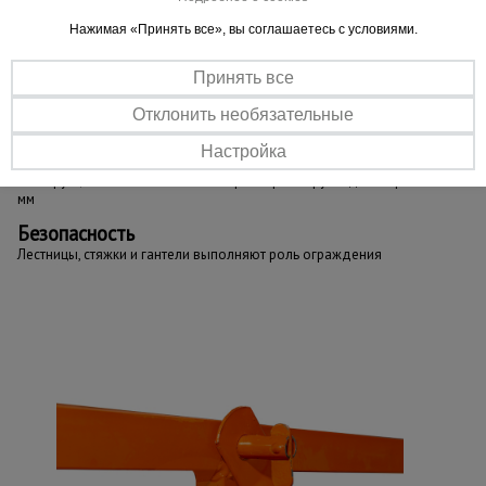
Нажимая «Принять все», вы соглашаетесь с условиями.
Важные преимущества –
Принять все
эффективная работа
Отклонить необязательные
Настройка
Надежность
Конструкция изготовлена из электросварной трубы диаметром 42
мм
Безопасность
Лестницы, стяжки и гантели выполняют роль ограждения