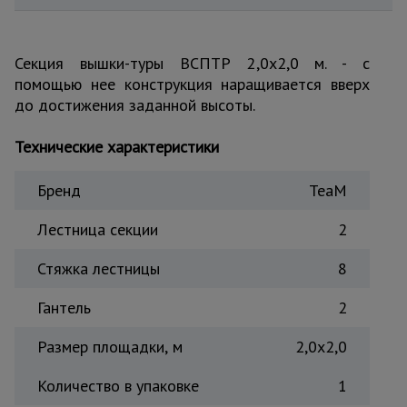
для
склада
Секция вышки-туры ВСПТР 2,0х2,0 м. - с
помощью нее конструкция наращивается вверх
Тачки
строительные
до достижения заданной высоты.
и садовые
Технические характеристики
Лестницы
и
Бренд
TeaM
стремянки
Лестница секции
2
Стяжка лестницы
8
Штукатурные
комплекты
Гантель
2
Размер площадки, м
2,0х2,0
Сварочные
аппараты
Количество в упаковке
1