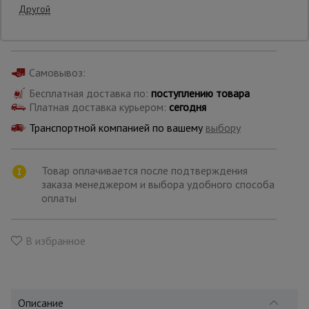
Другой
Производитель: TeaM
Страна: Россия
Опалубка
Самовывоз:
Вибротехника
Бесплатная доставка по:
поступлению товара
для
Платная доставка курьером:
сегодня
строительства
Транспортной компанией по вашему
выбору
Оборудование
Товар оплачивается после подтверждения
для работы с
арматурой
заказа менеджером и выбора удобного способа
оплаты
Оборудование
В избранное
для бетонных
работ
Техника
Описание