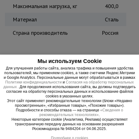
Максимальная нагрузка, кг
400,0
Тепловые
пушки
Материал
Сталь
Страна производитель
Россия
Металл и
металлообработка
Мы используем Cookie
Простая конструкция - сборка не требует
профессиональных навыков и дополнительного
Для улучшения работы сайта, анализа трафика и повышения удобства
пользователей, мы применяем cookies, а также счетчики Яндекс.Метрики
инструмента. Все элементы стыкуются между
и Google Analytics. Персональные данные могут обрабатываться в рамках
собой по принципу "труба в трубу" и фиксируются
Политики конфиденциальности
и
Согласия на обработку персональных
данных
. Для продолжения использования сайта, вы должны подтвердить
флажковым механизмом.
согласие на обработку персональных данных и использование файлов
Изготовлен из стальных труб, которые для
cookies в указанных целях.
Этот сайт применяет рекомендательные технологии (блоки «Недавно
большей долговечности и устойчивости к
просмотренные», «Избранные товары», «Похожие товары»).
Подробности и способы отказа — на странице
«Сведения о
химическим веществам покрыты защитной
рекомендательных технологиях»
.
полимерной краской.
Некоторые категории cookie (Аналитика, Реклама) осуществляют
трансграничную передачу данных на основании разрешения
Секция ВСПТР 2,0х2,0 совместима с моделями
Роскомнадзора № 9484204 от 04.06.2025.
ВСПТР 2,0х
2,0
.
Подробнее о cookies