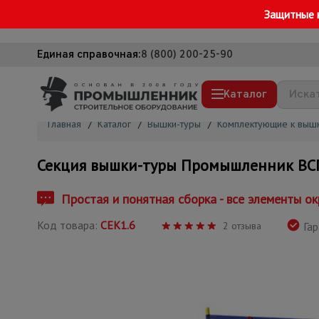
Защитные 
Единая справочная:
8 (800) 200-25-90
Каталог
Главная
/
Каталог
/
Вышки-туры
/
Комплектующие к выш
Строительные леса
Секция вышки-туры Промышленник ВСП
Вышки-туры
Подмости строительные
Простая и понятная сборка - все элементы ок
Сетка, тенты, брезенты
Код товара:
СЕК1.6
2 отзыва
Гар
Строительные подъемники
Грузоподъемное оборудование
Мусоропровод строительный
Фанера ламинированная