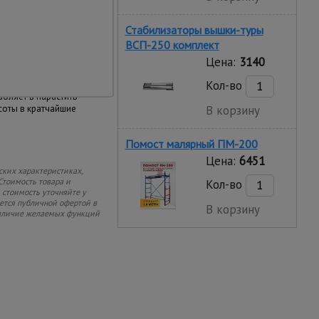
 и устойчивой
ой высоте вышки
Стабилизаторы вышки-туры
ВСП-250 комплект
Цена:
3140
Кол-во
 монтируется и
воляет в нарастить
соты в кратчайшие
В корзину
Помост малярный ПМ-200
Цена:
6451
ских характеристиках,
Стоимость товара и
Кол-во
 стоимость уточняйте у
яется публичной офертой в
В корзину
 наличие желаемых функций