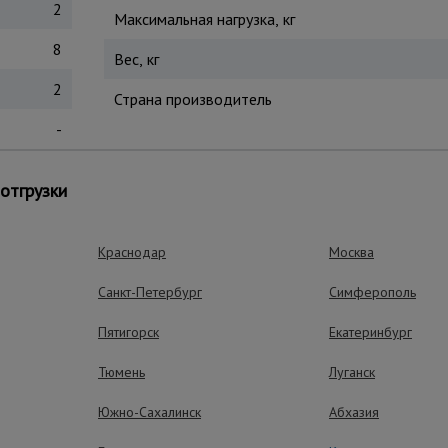
2
Максимальная нагрузка, кг
8
Вес, кг
2
Страна производитель
-
ваете крышу или собираете урожай – стальная вышка-т
е без труда справится со всеми этими задачами. Легко собира
отгрузки
 42 мм. Все детали окрашиваются по технологии порошково
вными свойствами.
Краснодар
Москва
Санкт-Петербург
Симферополь
ущества – эффективная работа
Пятигорск
Екатеринбург
Тюмень
Луганск
Южно-Сахалинск
Абхазия
Прочность
Большое количество