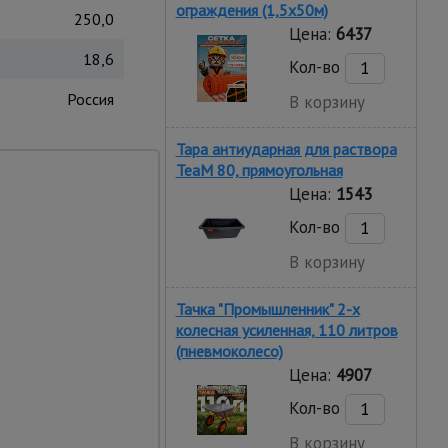
ограждения (1,5х50м)
250,0
Цена:
6437
18,6
Кол-во
Россия
В корзину
Тара антиударная для раствора
ура Промышленник
TeaM 80, прямоугольная
ется и разбирается.
Цена:
1543
й окраски, в итоге
Кол-во
В корзину
Тачка "Промышленник" 2-х
колесная усиленная, 110 литров
(пневмоколесо)
Цена:
4907
Кол-во
В корзину
 распорок делает