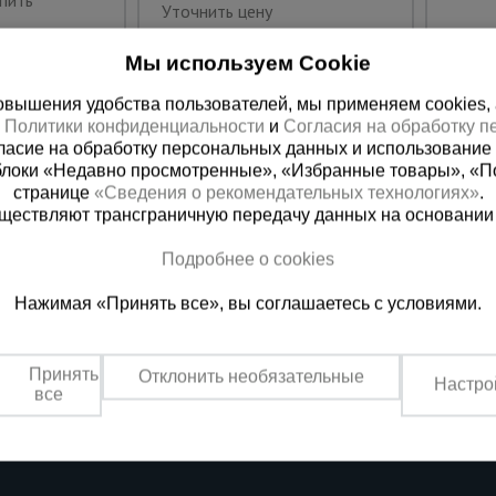
пить
Уточнить цену
Мы используем Cookie
вышения удобства пользователей, мы применяем cookies, а 
х
Политики конфиденциальности
и
Согласия на обработку 
ласие на обработку персональных данных и использование 
блоки «Недавно просмотренные», «Избранные товары», «П
странице
«Сведения о рекомендательных технологиях»
.
существляют трансграничную передачу данных на основании
Подробнее о cookies
ная справочная
Казахстан
Нажимая «Принять все», вы соглашаетесь с условиями.
(800) 200-25-90
+7 (727) 33
азать звонок
Заказать звонок
Принять
Отклонить необязательные
Настро
платно по России
Пн-Вс: с 9:00 до 18:00
все
Обеденный перерыв 1