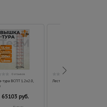
0 отзывов
0 отзывов
-тура ВСПT 1.2х2.0,
Лестница трансформер T204
м
65103 руб.