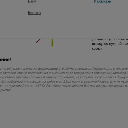
Баку
Казахстан
конструкцию жесткой
практически при люб
Бишкек
Новая высота
Каждая секция легко
демонтируется и поз
вышку до нужной вы
сроки
ние!
ию об условиях отпуска (реализации) уточняйте у продавца. Информация о техниче
 поставки, стране изготовления и внешнем виде товара носит справочный характер. 
 доставки приблизительная и зависит от региона, из которого поступил заказ. Точную
 Вся информация о товарах на сайте prom23.ru носит справочный характер и не явл
твии с пунктом 2 статьи 437 ГК РФ. Убедительно просим Вас при покупке проверять
еристик.