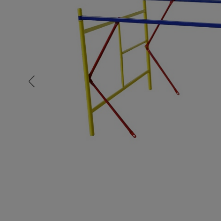
Опалубка
Вибротехника для строительств
Оборудование для работы с арм
Оборудование для бетонных раб
Техника для склада
Тачки строительные и садовые
Лестницы и стремянки
Штукатурные комплекты
Сварочные аппараты
Тепловые пушки
Металл и металлообработка