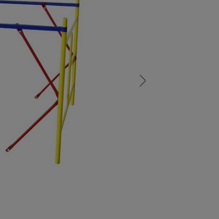
а
атурой
от