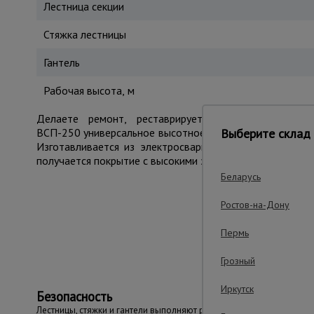
Лестница секции
Стяжка лестницы
Гантель
Рабочая высота, м
Делаете ремонт, реставрируете фасад, обслужи
ВСП-250 универсальное высотное оборудование, которо
Выберите склад 
Изготавливается из электросварной трубы диаметром
получается покрытие с высокими защитными и декорати
Беларусь
Ростов-на-Дону
Важные преим
Пермь
Грозный
Иркутск
Безопасность
Лестницы, стяжки и гантели выполняют роль