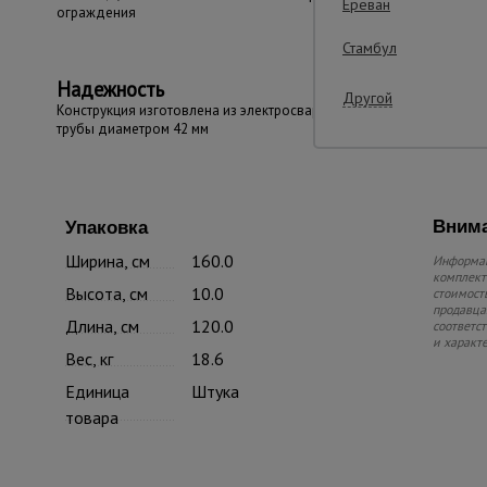
Ереван
ограждения
Стамбул
Надежность
Другой
Конструкция изготовлена из электросварной
трубы диаметром 42 мм
Внима
Упаковка
Ширина, см
160.0
Информац
комплекте
Высота, см
10.0
стоимость
продавца.
Длина, см
120.0
соответс
и характ
Вес, кг
18.6
Единица
Штука
товара