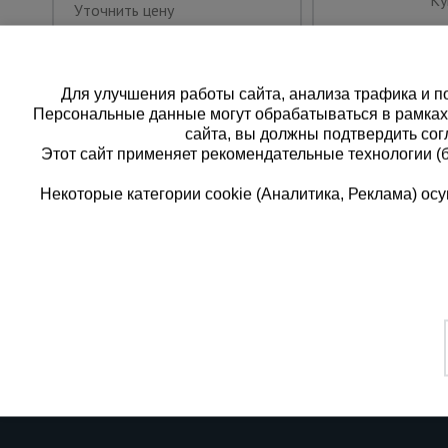
Ку
Уточнить цену
Для улучшения работы сайта, анализа трафика и по
Персональные данные могут обрабатываться в рамка
сайта, вы должны подтвердить сог
Этот сайт применяет рекомендательные технологии (
Некоторые категории cookie (Аналитика, Реклама) о
Каталог товаров
Еди
О компании
8 
Аренда оборудования
Франшиза
Зак
Доставка
Контакты
бес
Статьи
Защитные конструкции