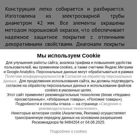
Конструкция легко собирается и разбирается.
Изготовлена из электросварной трубы
диаметром 42 мм. Все элементы окрашены
методом порошковой окраски, что обеспечивает
надежное защитное покрытие с отличными
декоративными свойствами. Диагонали покрыты
цинком для защиты от коррозии и износа.
Мы используем Cookie
Настил выполнен из фанеры толщиной 10 мм и
Для улучшения работы сайта, анализа трафика и повышения удобства
оснащен люком для безопасного и удобного
пользователей, мы применяем cookies, а также счетчики Яндекс.Метрики
доступа во время работы. Конструкция
и Google Analytics. Персональные данные могут обрабатываться в рамках
Политики конфиденциальности
и
Согласия на обработку персональных
выдерживает нагрузку до 250 кг.
данных
. Для продолжения использования сайта, вы должны подтвердить
согласие на обработку персональных данных и использование файлов
cookies в указанных целях.
Базовый блок ВСП 0,7х1,6 совместим с
Этот сайт применяет рекомендательные технологии (блоки «Недавно
моделями
ВСП 0,7х1,6 ПРОМ
.
просмотренные», «Избранные товары», «Похожие товары»).
Подробности и способы отказа — на странице
«Сведения о
рекомендательных технологиях»
.
Некоторые категории cookie (Аналитика, Реклама) осуществляют
трансграничную передачу данных на основании разрешения
Роскомнадзора № 9484204 от 04.06.2025.
Важные преимущества –
Подробнее о cookies