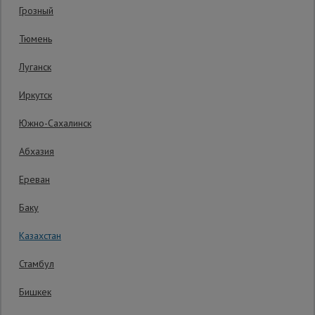
Грозный
Гарантия производителя: 1 год
Сетка,
Тюмень
тенты,
брезенты
Луганск
Иркутск
Строительные
подъемники
Южно-Сахалинск
Абхазия
Грузоподъемное
оборудование
Ереван
Баку
Каталог
Мусоропровод
Казахстан
строительный
всех
товаров
Стамбул
Бишкек
Фанера
ламинированная