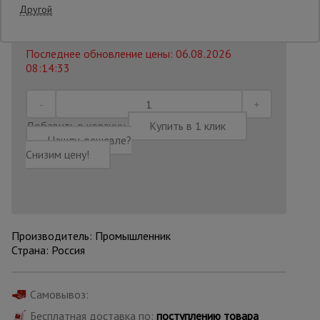
Другой
83 002
₸.
Распечатать
Опалубка
Последнее обновление цены: 06.08.2026
08:14:33
Вибротехника
для
строительства
Добавить в корзину
Купить в 1 клик
Нашли дешевле?
Снизим цену!
Оборудование
для работы с
арматурой
Производитель: Промышленник
Оборудование
для бетонных
Страна: Россия
работ
Самовывоз:
Техника
Бесплатная доставка по:
поступлению товара