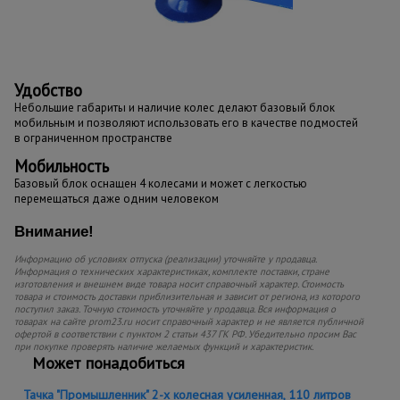
Удобство
Небольшие габариты и наличие колес делают базовый блок
мобильным и позволяют использовать его в качестве подмостей
в ограниченном пространстве
Мобильность
Базовый блок оснащен 4 колесами и может с легкостью
перемещаться даже одним человеком
Внимание!
Информацию об условиях отпуска (реализации) уточняйте у продавца.
Информация о технических характеристиках, комплекте поставки, стране
изготовления и внешнем виде товара носит справочный характер. Стоимость
товара и стоимость доставки приблизительная и зависит от региона, из которого
поступил заказ. Точную стоимость уточняйте у продавца. Вся информация о
товарах на сайте prom23.ru носит справочный характер и не является публичной
офертой в соответствии с пунктом 2 статьи 437 ГК РФ. Убедительно просим Вас
при покупке проверять наличие желаемых функций и характеристик.
Может понадобиться
Тачка "Промышленник" 2-х колесная усиленная, 110 литров