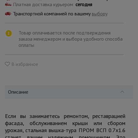
для
Платная доставка курьером:
сегодня
склада
Транспортной компанией по вашему
выбору
Тачки
строительные
Товар оплачивается после подтверждения
и садовые
заказа менеджером и выбора удобного способа
оплаты
Лестницы
и
В избранное
стремянки
Штукатурные
Описание
комплекты
Если вы занимаетесь ремонтом, реставрацией
Сварочные
аппараты
фасада, обслуживанием крыши или сбором
урожая, стальная вышка-тура ПРОМ ВСП 0.7x1.6
станет вашим надежным помощником. Это