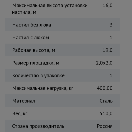
Максимальная высота установки
16,0
Тепловые
пушки
настила, м
Настил без люка
3
Металл и
Настил с люком
1
металлообработка
Рабочая высота, м
19,0
Размер площадки, м
2,0x2,0
Количество в упаковке
1
Максимальная нагрузка, кг
400,00
Материал
Сталь
Вес, кг
510,0
Страна производитель
Россия