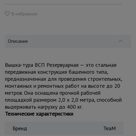
для
склада
В избранное
Тачки
строительные
и садовые
Описание
Лестницы
и
Вышка-тура ВСП Резервуарная — это стальная
стремянки
передвижная конструкция башенного типа,
предназначенная для проведения строительных,
монтажных и ремонтных работ на высоте до 20
Штукатурные
метров. Она оснащена прочной рабочей
комплекты
площадкой размером 2,0 х 2,0 метра, способной
выдерживать нагрузку до 400 кг.
Технические характеристики
Сварочные
аппараты
Бренд
TeaM