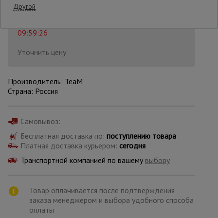
Распечатать
Другой
Последнее обновление цены: 06.08.2026
Опалубка
09:59:26
Уточнить цену
Вибротехника
для
строительства
Производитель: TeaM
Страна: Россия
Оборудование
для работы с
Самовывоз:
арматурой
Бесплатная доставка по:
поступлению товара
Платная доставка курьером:
сегодня
Транспортной компанией по вашему
выбору
Оборудование
для бетонных
работ
Товар оплачивается после подтверждения
заказа менеджером и выбора удобного способа
оплаты
Техника