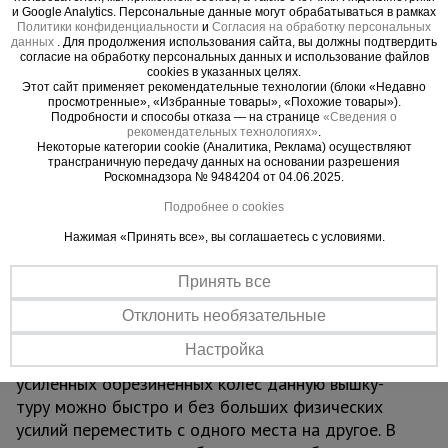
инструмента. Все элементы вышки стыкуются
и Google Analytics. Персональные данные могут обрабатываться в рамках
Политики конфиденциальности
и
Согласия на обработку персональных
между собой по принципу "труба в трубу" и
данных
. Для продолжения использования сайта, вы должны подтвердить
согласие на обработку персональных данных и использование файлов
фиксируются флажковым механизмом.
cookies в указанных целях.
Модель имеет ширину базового блока 2,0х2,0
Этот сайт применяет рекомендательные технологии (блоки «Недавно
просмотренные», «Избранные товары», «Похожие товары»).
метра. Высота вышки - 18,3 метра. Ее можно
Подробности и способы отказа — на странице
«Сведения о
дорастить дополнительными секциями до 20,7
рекомендательных технологиях»
.
Некоторые категории cookie (Аналитика, Реклама) осуществляют
метров с шагом секций 0,6 м. Рабочая площадка
трансграничную передачу данных на основании разрешения
состоит из одного настила с люком,
Роскомнадзора № 9484204 от 04.06.2025.
изготавливаемого из стальных труб по
Подробнее о cookies
периметру, покрытых сверху прочным фанерным
Нажимая «Принять все», вы соглашаетесь с условиями.
листом.
Отличает вышку строительную резервуарную
Принять все
ВСП TeaM 2,0x2,0 изготовление из стальных
труб, которые для большей долговечности и
Отклонить необязательные
устойчивости к химическим веществам покрыты
Настройка
защитной полимерной краской. С помощью
усиленных обрезиненных колес данную вышку-
туру можно быстро и без больших физических
усилий переместить с одного места на другое. В