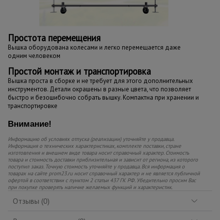
Простота перемещения
Вышка оборудована колесами и легко перемещается даже
одним человеком
Простой монтаж и транспортировка
Вышка проста в сборке и не требует для этого дополнительных
инструментов. Детали окрашены в разные цвета, что позволяет
быстро и безошибочно собрать вышку. Компактна при хранении и
транспортировке
Внимание!
Информацию об условиях отпуска (реализации) уточняйте у продавца.
Информация о технических характеристиках, комплекте поставки, стране
изготовления и внешнем виде товара носит справочный характер. Стоимость
товара и стоимость доставки приблизительная и зависит от региона, из которого
поступил заказ. Точную стоимость уточняйте у продавца. Вся информация о
товарах на сайте prom23.ru носит справочный характер и не является публичной
офертой в соответствии с пунктом 2 статьи 437 ГК РФ. Убедительно просим Вас
при покупке проверять наличие желаемых функций и характеристик.
Отзывы (0)