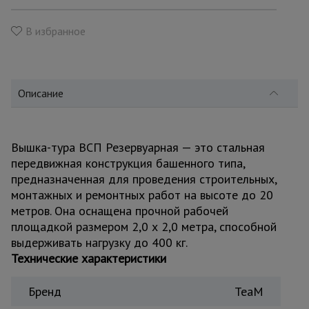
для
склада
В избранное
Тачки
строительные
и садовые
Описание
Лестницы
и
Вышка-тура ВСП Резервуарная — это стальная
стремянки
передвижная конструкция башенного типа,
предназначенная для проведения строительных,
монтажных и ремонтных работ на высоте до 20
Штукатурные
метров. Она оснащена прочной рабочей
комплекты
площадкой размером 2,0 х 2,0 метра, способной
выдерживать нагрузку до 400 кг.
Технические характеристики
Сварочные
аппараты
Бренд
TeaM