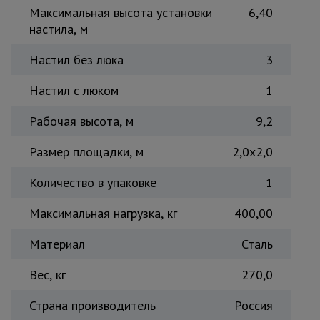
Максимальная высота установки
6,40
Тепловые
пушки
настила, м
Настил без люка
3
Металл и
Настил с люком
1
металлообработка
Рабочая высота, м
9,2
Размер площадки, м
2,0x2,0
Количество в упаковке
1
Максимальная нагрузка, кг
400,00
Материал
Сталь
Вес, кг
270,0
Страна производитель
Россия