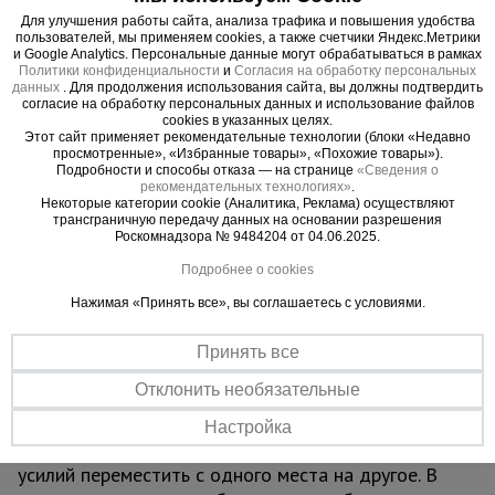
инструмента. Все элементы вышки стыкуются
Для улучшения работы сайта, анализа трафика и повышения удобства
пользователей, мы применяем cookies, а также счетчики Яндекс.Метрики
между собой по принципу "труба в трубу" и
и Google Analytics. Персональные данные могут обрабатываться в рамках
фиксируются флажковым механизмом.
Политики конфиденциальности
и
Согласия на обработку персональных
данных
. Для продолжения использования сайта, вы должны подтвердить
Модель имеет ширину базового блока 2,0х2,0
согласие на обработку персональных данных и использование файлов
метра. Высота вышки - 8,7 метра. Ее можно
cookies в указанных целях.
Этот сайт применяет рекомендательные технологии (блоки «Недавно
дорастить дополнительными секциями до 20,7
просмотренные», «Избранные товары», «Похожие товары»).
метров с шагом секций 0,6 м. Рабочая площадка
Подробности и способы отказа — на странице
«Сведения о
рекомендательных технологиях»
.
состоит из одного настила с люком,
Некоторые категории cookie (Аналитика, Реклама) осуществляют
изготавливаемого из стальных труб по
трансграничную передачу данных на основании разрешения
Роскомнадзора № 9484204 от 04.06.2025.
периметру, покрытых сверху прочным фанерным
листом.
Подробнее о cookies
Отличает вышку строительную резервуарную
Нажимая «Принять все», вы соглашаетесь с условиями.
ВСП TeaM 2,0x2,0 изготовление из стальных
труб, которые для большей долговечности и
Принять все
устойчивости к химическим веществам покрыты
Отклонить необязательные
защитной полимерной краской. С помощью
усиленных обрезиненных колес данную вышку-
Настройка
туру можно быстро и без больших физических
усилий переместить с одного места на другое. В