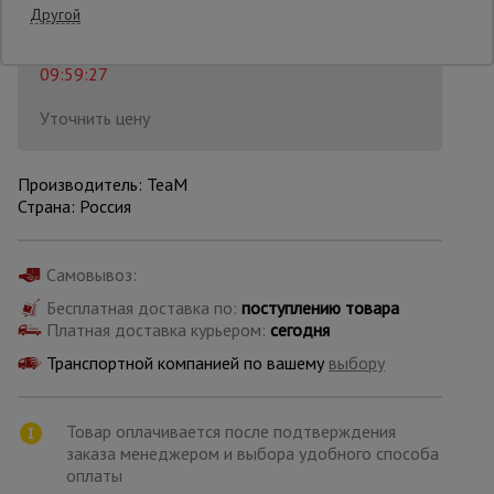
Распечатать
Другой
Последнее обновление цены: 06.08.2026
Опалубка
09:59:27
Уточнить цену
Вибротехника
для
строительства
Производитель: TeaM
Страна: Россия
Оборудование
для работы с
Самовывоз:
арматурой
Бесплатная доставка по:
поступлению товара
Платная доставка курьером:
сегодня
Транспортной компанией по вашему
выбору
Оборудование
для бетонных
работ
Товар оплачивается после подтверждения
заказа менеджером и выбора удобного способа
оплаты
Техника