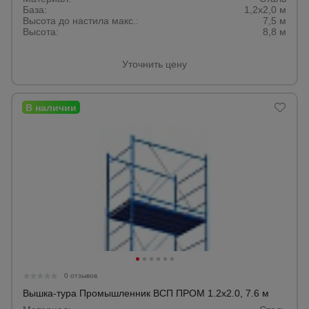
База:
1,2х2,0 м
Высота до настила макс.:
7,5 м
Высота:
8,8 м
Опалубка
Уточнить цену
Вибротехника
для
строительства
Оборудование
для работы с
арматурой
Оборудование
для бетонных
работ
0 отзывов
Вышка-тура Промышленник ВСП ПРОМ 1.2х2.0, 7.6 м
Техника