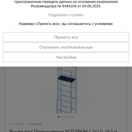
трансграничную передачу данных на основании разрешения
Материал:
Сталь
Роскомнадзора № 9484204 от 04.06.2025.
База:
1,2х2,0 м
Высота до настила макс.:
15,9 м
Подробнее о cookies
Высота:
17,2 м
Нажимая «Принять все», вы соглашаетесь с условиями.
Уточнить цену
Принять все
Отклонить необязательные
Настройка
0 отзывов
Вышка-тура Промышленник ВСП ПРОМ 1.2х2.0, 16.0 м