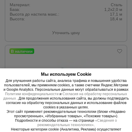
Материал:
Сталь
База:
1,2х2,0 м
Высота до настила макс.:
17,1 м
Высота:
18,4 м
Уточнить цену
Мы используем Cookie
Для улучшения работы сайта, анализа трафика и повышения удобства
пользователей, мы применяем cookies, а также счетчики Яндекс.Метрики
и Google Analytics. Персональные данные могут обрабатываться в рамках
Политики конфиденциальности
и
Согласия на обработку персональных
данных
. Для продолжения использования сайта, вы должны подтвердить
согласие на обработку персональных данных и использование файлов
cookies в указанных целях.
Этот сайт применяет рекомендательные технологии (блоки «Недавно
просмотренные», «Избранные товары», «Похожие товары»).
Подробности и способы отказа — на странице
«Сведения о
0 отзывов
рекомендательных технологиях»
.
Некоторые категории cookie (Аналитика, Реклама) осуществляют
Вышка-тура Промышленник ВСП ПРОМ 1.2х2.0, 17.2 м