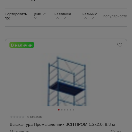
Сортировать
цене
названию
Сетка,
наличию
популярности
по:
тенты,
брезенты
Строительные
подъемники
Грузоподъемное
оборудование
Каталог
Мусоропровод
строительный
всех
товаров
0 отзывов
Фанера
Вышка-тура Промышленник ВСП ПРОМ 1.2х2.0, 8.8 м
ламинированная
Материал:
Сталь