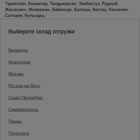
Туркестан, Кокшетау, Талдыкорган, Экибастуз, Рудный,
Жанаозен, Жезказган, Байконур, Балхаш, Кентау, Каскелен,
Сатпаев, Кульсары.
Выберите склад отгрузки
Беларусь
Каталог товаров
О компании
Краснодар
Аренда оборудования
Москва
Франшиза
Доставка
Ростов-на-Дону
Контакты
Статьи
Санкт-Петербург
Защитные конструкции
Единая справочная
Симферополь
8 (800) 200-25-90
Пермь
Заказать звонок
Пятигорск
бесплатно по России
Казахстан