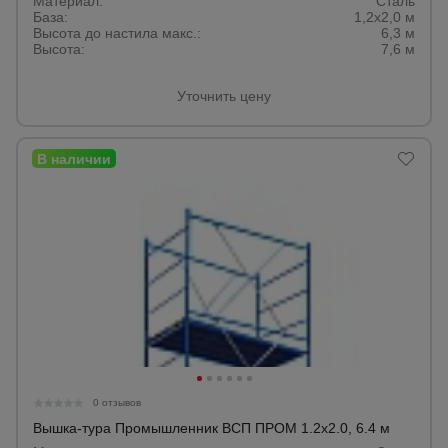
Материал:
для
Сталь
склада
База:
1,2х2,0 м
Высота до настила макс.:
6,3 м
Высота:
7,6 м
Тачки
Уточнить цену
строительные
и садовые
Лестницы
и
стремянки
Штукатурные
комплекты
Сварочные
аппараты
0 отзывов
Вышка-тура Промышленник ВСП ПРОМ 1.2х2.0, 6.4 м