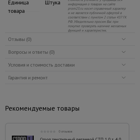
Единица
Штука
информация о товарах на сайте
prom23.ru носит справочный характер
товара
и не является публичной офертой в
соответствии с пунктом 2 статьи 437 ГК
РФ. Убедительно просим Вас при
покупке проверять наличие желаемых
функций и характеристик.
Отзывы (0)
Вопросы и ответы (0)
Условия и стоимость доставки
Гарантия и ремонт
Рекомендуемые товары
0 отзывов
Строп текстильный петлевой СТП 1,0 т, 4,0