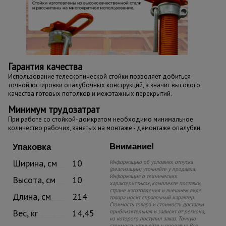
Гарантия качества
Использование телескопической стойки позволяет добиться
точной юстировки опалубочных конструкций, а значит высокого
качества готовых потолков и межэтажных перекрытий.
Минимум трудозатрат
При работе со стойкой-домкратом необходимо минимальное
количество рабочих, занятых на монтаже - демонтаже опалубки.
Внимание!
Упаковка
Ширина, см
10
Информацию об условиях отпуска
(реализации) уточняйте у продавца.
Информация о технических
Высота, см
10
характеристиках, комплекте поставки,
стране изготовления и внешнем виде
Длина, см
214
товара носит справочный характер.
Стоимость товара и стоимость доставки
Вес, кг
14,45
приблизительная и зависит от региона,
из которого поступил заказ. Точную
стоимость уточняйте у продавца. Вся