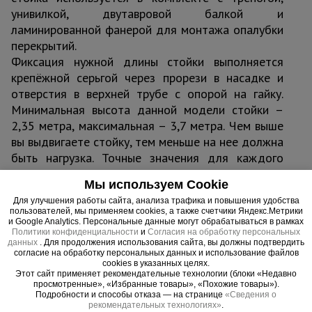
унивилкой, двутавровой балкой и
ламинированной фанерой для монтажа опалубки
перекрытий.
Фиксация нужной длины стойки выполняется
крепёжной серьгой через прорези в насадке и
отверстия в верхней трубе с опорой на гайку.
Минимальная высота данной модели стойки –
2,35 метра, максимальная – 3,7 метра. Чем выше
вы выдвигаете стойку, тем меньше на нее должна
быть нагрузка. Точные значения для каждого
положения высоты указаны в паспорте изделия.
Мы используем Cookie
Для того, чтобы собрать опалубочную
Для улучшения работы сайта, анализа трафика и повышения удобства
конструкцию перекрытия, кроме телескопической
пользователей, мы применяем cookies, а также счетчики Яндекс.Метрики
стойки-домкрата вам понадобятся:
и Google Analytics. Персональные данные могут обрабатываться в рамках
Политики конфиденциальности
и
Согласия на обработку персональных
- ламинированная фанера (не менее 15 мм
данных
. Для продолжения использования сайта, вы должны подтвердить
толщиной)
согласие на обработку персональных данных и использование файлов
cookies в указанных целях.
- двутавровая деревянная балка
Этот сайт применяет рекомендательные технологии (блоки «Недавно
- тренога (для обеспечения устойчивости стойки)
просмотренные», «Избранные товары», «Похожие товары»).
Подробности и способы отказа — на странице
«Сведения о
- унивилка (для размещения двутавровой балки и
рекомендательных технологиях»
.