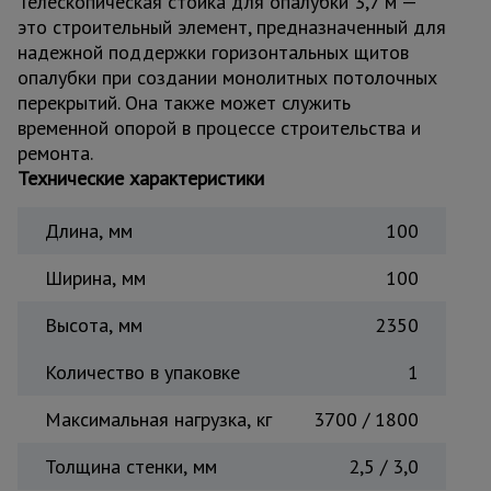
Телескопическая стойка для опалубки 3,7 м —
для
склада
это строительный элемент, предназначенный для
надежной поддержки горизонтальных щитов
опалубки при создании монолитных потолочных
Тачки
перекрытий. Она также может служить
строительные
временной опорой в процессе строительства и
и садовые
ремонта.
Технические характеристики
Лестницы
и
Длина, мм
100
стремянки
Ширина, мм
100
Высота, мм
2350
Штукатурные
комплекты
Количество в упаковке
1
Максимальная нагрузка, кг
3700 / 1800
Сварочные
аппараты
Толщина стенки, мм
2,5 / 3,0