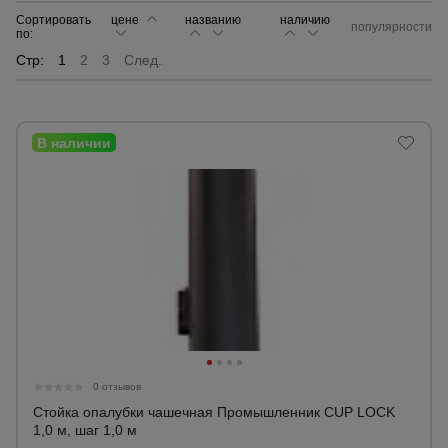
Сортировать
цене
названию
наличию
популярности
по:
Опалубка
Стр:
1
2
3
След.
Вибротехника
для
строительства
Оборудование
для работы с
арматурой
Оборудование
для бетонных
работ
0 отзывов
Стойка опалубки чашечная Промышленник CUP LOCK
1,0 м, шаг 1,0 м
Техника