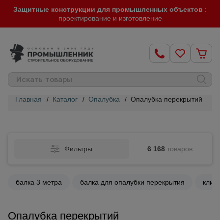
Защитные конструкции для промышленных объектов
:
проектирование и изготовление
Главная
/
Каталог
/
Опалубка
/
Опалубка перекрытий
Строительные
леса
Фильтры
6 168
товаров
Вышки-
туры
балка 3 метра
балка для опалубки перекрытия
клин
Подмости
строительные
Опалубка перекрытий