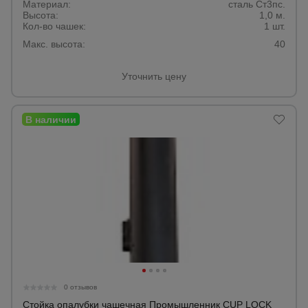
для
Материал:
сталь Ст3пс.
склада
Высота:
1,0 м.
Кол-во чашек:
1 шт.
Макс. высота:
40
Тачки
строительные
Уточнить цену
и садовые
Лестницы
и
стремянки
Штукатурные
комплекты
Сварочные
аппараты
0 отзывов
Стойка опалубки чашечная Промышленник CUP LOCK