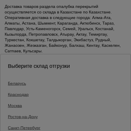
Доставка товаров раздела опалубка перекрытий
осуществляется со склада в Казахстане по Казахстане.
Оперативная доставка в следующие города: Алма-Ата,
Алматы, Астана, Шымкент, Караганда, Актюбинск, Тараз,
Павлодар, Усть-Каменогорск, Семей, Уральск, Костанай,
Кызылорда, Петропавловск, Атырау, Актау, Темиртау,
Туркестан, Кокшетау, Талдыкорган, Экибастуз, Рудный,
Жанаозен, Жезказган, Байконур, Балхаш, Кентау, Каскелен,
Сатпаев, Кульсары.
Выберите склад отгрузки
Беларусь
Каталог товаров
О компании
Краснодар
Аренда оборудования
Москва
Франшиза
Доставка
Ростов-на-Дону
Контакты
Статьи
Санкт-Петербург
Защитные конструкции