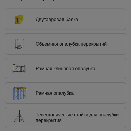
Сетка,
тенты,
Двутавровая балка
брезенты
Объемная опалубка перекрытий
Строительные
подъемники
Рамная клиновая опалубка
Грузоподъемное
оборудование
Рамная опалубка
Каталог
Мусоропровод
строительный
всех
товаров
Телескопические стойки для опалубки
перекрытия
Фанера
ламинированная