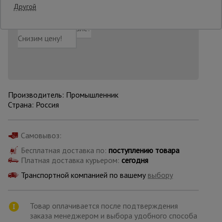
Другой
Добавить в корзину
Купить в 1 клик
Нашли дешевле?
Опалубка
Снизим цену!
Вибротехника
для
строительства
Производитель: Промышленник
Страна: Россия
Оборудование
для работы с
арматурой
Самовывоз:
Бесплатная доставка по:
поступлению товара
Платная доставка курьером:
сегодня
Оборудование
для бетонных
Транспортной компанией по вашему
выбору
работ
Товар оплачивается после подтверждения
заказа менеджером и выбора удобного способа
Техника