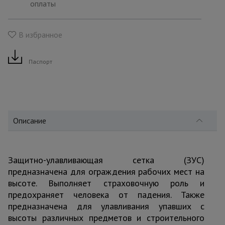
для
оплаты
склада
В избранное
Тачки
строительные
и садовые
Паспорт
Лестницы
и
стремянки
Описание
Штукатурные
комплекты
Защитно-улавливающая сетка (ЗУС)
предназначена для ограждения рабочих мест на
высоте. Выполняет страховочную роль и
Сварочные
предохраняет человека от падения. Также
аппараты
предназначена для улавливания упавших с
высоты различных предметов и строительного