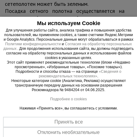
сетеполотен может быть зеленым.
Посадка сетного полотна осуществляется на
капроновые (полиэтиленовые) плетеные шнуры,
Мы используем Cookie
крученые веревки или канаты, комбинированные
Для улучшения работы сайта, анализа трафика и повышения удобства
(полипропилен + сталь) канаты
пользователей, мы применяем cookies, а также счетчики Яндекс.Метрики
соответствующего диаметра.
и Google Analytics. Персональные данные могут обрабатываться в рамках
Политики конфиденциальности
и
Согласия на обработку персональных
Ориентирование ячеи — ромбическое или
данных
. Для продолжения использования сайта, вы должны подтвердить
квадратное.
согласие на обработку персональных данных и использование файлов
cookies в указанных целях.
Этот сайт применяет рекомендательные технологии (блоки «Недавно
Цена за кронштейн и 2 опоры в комплекте с
просмотренные», «Избранные товары», «Похожие товары»).
Подробности и способы отказа — на странице
«Сведения о
креплением.
рекомендательных технологиях»
.
Комплектность на кронштейн (1 шт.):
Некоторые категории cookie (Аналитика, Реклама) осуществляют
трансграничную передачу данных на основании разрешения
Опора нижняя для кронштейна ЗУС
Роскомнадзора № 9484204 от 04.06.2025.
Канат ПП-Т бобина 220 м (бухта)
Подробнее о cookies
Кронштейн ЗУС
Нажимая «Принять все», вы соглашаетесь с условиями.
Опора верхняя для кронштейна ЗУС
Гайка М16 цинк.
Принять все
Карабин пожарный M12 DIN 5299
Анкер-болт M2 12/110
Отклонить необязательные