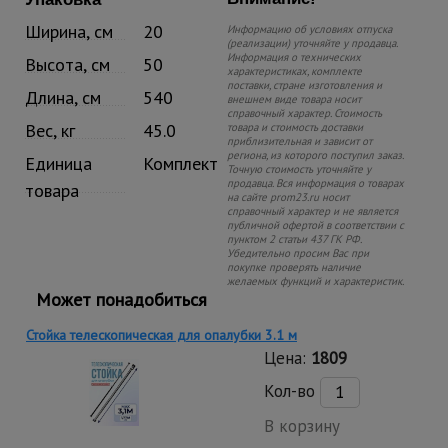
Ширина, см
20
Информацию об условиях отпуска
(реализации) уточняйте у продавца.
Информация о технических
Высота, см
50
характеристиках, комплекте
поставки, стране изготовления и
Длина, см
540
внешнем виде товара носит
справочный характер. Стоимость
Вес, кг
45.0
товара и стоимость доставки
приблизительная и зависит от
региона, из которого поступил заказ.
Единица
Комплект
Точную стоимость уточняйте у
продавца. Вся информация о товарах
товара
на сайте prom23.ru носит
справочный характер и не является
публичной офертой в соответствии с
пунктом 2 статьи 437 ГК РФ.
Убедительно просим Вас при
покупке проверять наличие
желаемых функций и характеристик.
Может понадобиться
Стойка телескопическая для опалубки 3.1 м
Цена:
1809
Кол-во
В корзину