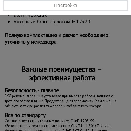
Шнур плетеный п/п Д=3 100 м (кратность
Настройка
100 м)
Болт M16x120
Анкерный болт с крюком M12x70
Полную комплектацию и расчет необходимо
уточнять у менеджера.
Важные преимущества –
эффективная работа
Безопасность - главное
ЗУС рекомендованы к установке при высоте работы начиная с
третьего этажа и выше. Предотвращают травматизм (падение) на
объекте, а также разлет тяжелого и габаритного мусора
Все по стандарту
Соответствует строительным нормам: СНиП 1203-99
«Безопасность труда в строительстве» СНиП III-4-80* «Техника
безопасности в строительстве» и СНиП 3.03.01-87 «Несущие