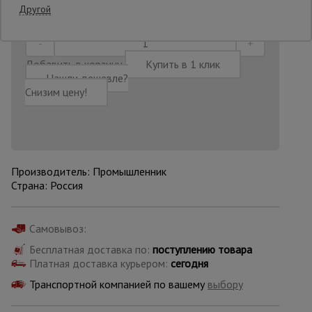
13:56:38
Другой
Опалубка
Добавить в корзину
Купить в 1 клик
Нашли дешевле?
Вибротехника
Снизим цену!
для
строительства
Оборудование
Производитель: Промышленник
для работы с
арматурой
Страна: Россия
Самовывоз:
Оборудование
для бетонных
Бесплатная доставка по:
поступлению товара
работ
Платная доставка курьером:
сегодня
Транспортной компанией по вашему
выбору
Техника