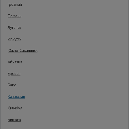
Грозный
Сетка,
Тюмень
тенты,
брезенты
Луганск
Иркутск
Строительные
подъемники
Южно-Сахалинск
Абхазия
Грузоподъемное
оборудование
Ереван
Баку
Каталог
Мусоропровод
Казахстан
строительный
всех
товаров
Стамбул
83 529
₸.
Распечатать
Бишкек
Фанера
ламинированная
Последнее обновление цены: 05.08.2026