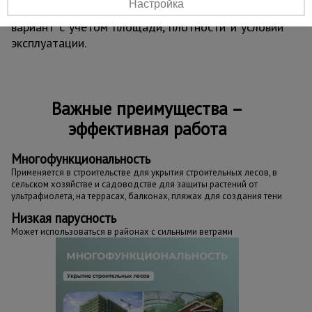
Настройка
Менеджеры помогут подобрать подходящий
вариант с учётом площади, плотности и условий
эксплуатации.
Важные преимущества –
эффективная работа
Многофункциональность
Применяется в строительстве для укрытия строительных лесов, в
сельском хозяйстве и садоводстве для защиты растений от
ультрафиолета, на террасах, балконах, пляжах для создания тени
Низкая парусность
Может использоваться в районах с сильными ветрами