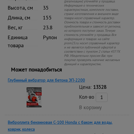
(реализации) уточняйте у продавца.
Информация о технических
Высота, см
35
характеристиках, комплекте поставки,
стране изготовления и внешнем виде
Длина, см
155
товара носит справочный характер.
Стоимость товара и стоимость доставки
Вес, кг
23.8
приблизительная и зависит от региона,
из которого поступил заказ. Точную
стоимость уточняйте у продавца. Вся
Единица
Рулон
информация о товарах на сайте
prom23.ru носит справочный характер
товара
и не является публичной офертой в
соответствии с пунктом 2 статьи 437 ГК
РФ. Убедительно просим Вас при
покупке проверять наличие желаемых
функций и характеристик.
Может понадобиться
Глубинный вибратор для бетона ЭП-2200
Цена:
13528
Кол-во
В корзину
Виброплита бензиновая C-100 Honda с баком для воды,
коврик, колеса