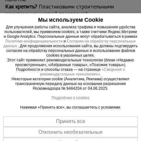
Как крепить?
Пластиковыми строительными
хомутами или мягкой проволокой.
Мы используем Cookie
Характеристики и доступные варианты
Для улучшения работы сайта, анализа трафика и повышения удобства
Цвет:
зелёный, тёмно-зелёный, белый,
пользователей, мы применяем cookies, а также счетчики Яндекс.Метрики
оранжевый, голубой.
и Google Analytics. Персональные данные могут обрабатываться в рамках
Политики конфиденциальности
и
Согласия на обработку персональных
Плотность полотна:
35–180 г/м².
данных
. Для продолжения использования сайта, вы должны подтвердить
Степень притенения:
от 30% до 95%.
согласие на обработку персональных данных и использование файлов
cookies в указанных целях.
Размеры:
ширина 2–6 м; длина 10, 20, 25, 50
Этот сайт применяет рекомендательные технологии (блоки «Недавно
и 100 м.
просмотренные», «Избранные товары», «Похожие товары»).
Подробности и способы отказа — на странице
«Сведения о
Подходит для задач
рекомендательных технологиях»
.
Некоторые категории cookie (Аналитика, Реклама) осуществляют
фасадных и строительных работ;
трансграничную передачу данных на основании разрешения
тепличного хозяйства и защиты растений;
Роскомнадзора № 9484204 от 04.06.2025.
дачных и садовых проектов;
Подробнее о cookies
организации навесов и ограждений;
Нажимая «Принять все», вы соглашаетесь с условиями.
оформления пляжных и рекреационных зон.
Доставка
Принять все
Возможна доставка по всей России
транспортными компаниями, курьерскими
Отклонить необязательные
службами или в пункты выдачи маркетплейсов.