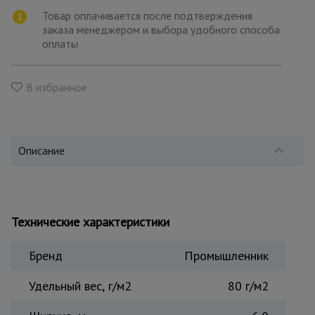
для
склада
Товар оплачивается после подтверждения
заказа менеджером и выбора удобного способа
оплаты
Тачки
строительные
и садовые
В избранное
Лестницы
и
Описание
стремянки
Штукатурные
комплекты
Технические характеристики
Бренд
Промышленник
Сварочные
аппараты
Удельный вес, г/м2
80 г/м2