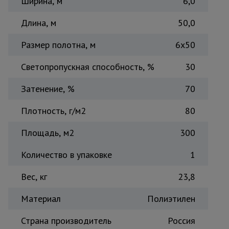
Ширина, м
6,0
Тепловые
пушки
Длина, м
50,0
Размер полотна, м
6х50
Металл и
металлообработка
Светопропускная способность, %
30
Затенение, %
70
Плотность, г/м2
80
Площадь, м2
300
Количество в упаковке
1
Вес, кг
23,8
Материал
Полиэтилен
Страна производитель
Россия