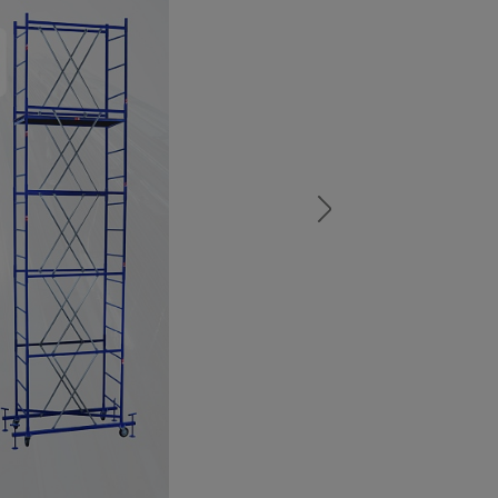
а
атурой
от