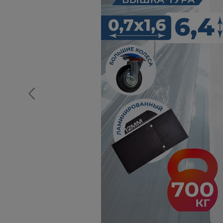
Опалубка
Вибротехника для строительств
Оборудование для работы с арм
Оборудование для бетонных раб
Техника для склада
Тачки строительные и садовые
Лестницы и стремянки
Штукатурные комплекты
Сварочные аппараты
Тепловые пушки
Металл и металлообработка