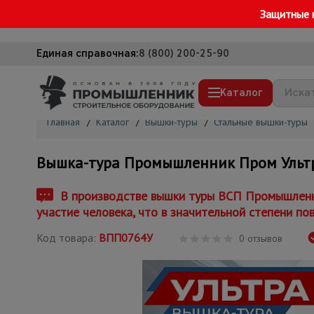
Защитные 
Единая справочная:
8 (800) 200-25-90
Каталог
Главная
/
Каталог
/
Вышки-туры
/
Стальные вышки-туры
Строительные леса
Вышка-тура Промышленник Пром Ультра 
Вышки-туры
Подмости строительные
В производстве вышки туры ВСП Промышленни
участие человека, что в значительной степени по
Сетка, тенты, брезенты
Код товара:
ВПП0764У
Строительные подъемники
0 отзывов
Грузоподъемное оборудование
Мусоропровод строительный
Фанера ламинированная