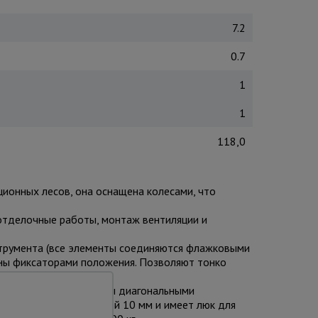
7.2
0.7
1
1
118,0
ционных лесов, она оснащена колесами, что
 отделочные работы, монтаж вентиляции и
струмента (все элементы соединяются флажковыми
ены фиксаторами положения. Позволяют тонко
 Секции вышки снабжены диагональными
лен из фанеры толщиной 10 мм и имеет люк для