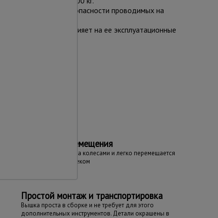
выдерживает вес до 700 кг.
ей устойчивости и безопасности проводимых на
очее, что никак не влияет на ее эксплуатационные
та
Простота перемещения
Вышка оборудована колесами и легко перемещается
даже одним человеком
Простой монтаж и транспортировка
Вышка проста в сборке и не требует для этого
дополнительных инструментов. Детали окрашены в