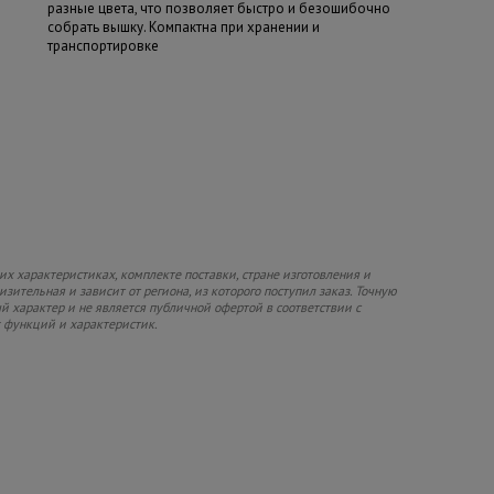
разные цвета, что позволяет быстро и безошибочно
собрать вышку. Компактна при хранении и
транспортировке
х характеристиках, комплекте поставки, стране изготовления и
зительная и зависит от региона, из которого поступил заказ. Точную
й характер и не является публичной офертой в соответствии с
х функций и характеристик.