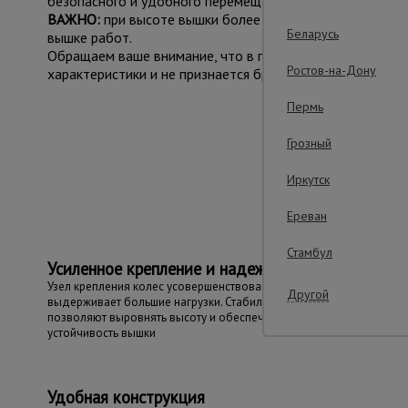
безопасного и удобного перемещения во время работ. Е
ВАЖНО:
при высоте вышки более 5 метров рекомендуем
Беларусь
вышке работ.
Обращаем ваше внимание, что в процессе транспортиров
Ростов-на-Дону
характеристики и не признается браком.
Пермь
Грозный
Важ
Иркутск
Ереван
Стамбул
Усиленное крепление и надежность
Узел крепления колес усовершенствован и
Другой
выдерживает большие нагрузки. Стабилизаторы колес
позволяют выровнять высоту и обеспечить
устойчивость вышки
Удобная конструкция