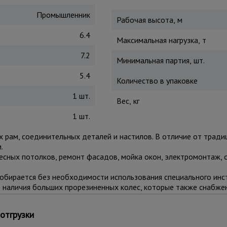
Промышленник
Рабочая высота, м
6.4
Максимальная нагрузка, т
7.2
Минимальная партия, шт.
5.4
Количество в упаковке
1 шт.
Вес, кг
1 шт.
х рам, соединительных деталей и настилов. В отличие от тради
.
есных потолков, ремонт фасадов, мойка окон, электромонтаж,
собирается без необходимости использования специального ин
ет наличия больших прорезиненных колес, которые также снабж
нежелательных перемещений во время работ.
лнительными секциями (не входят в стоимость) до 7 метров.
отгрузки
льную устойчивость при резких порывах ветра. Настил изготов