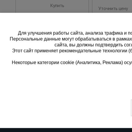
Купить
Уточнить цену
Для улучшения работы сайта, анализа трафика и по
Персональные данные могут обрабатываться в рамка
сайта, вы должны подтвердить сог
Этот сайт применяет рекомендательные технологии (
Некоторые категории cookie (Аналитика, Реклама) о
Каталог товаров
Еди
О компании
8 
Аренда оборудования
Франшиза
Зак
Доставка
Контакты
бес
Статьи
Защитные конструкции