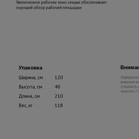
Увеличенное рабочее окно секции обеспечивает
хороший обзор рабочей площадки
Вниман
Упаковка
Ширина, см
120
Информацию
внешнем ви
Высота, см
40
стоимость 
пунктом 2 
Длина, см
210
Вес, кг
118