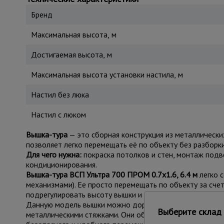
Бренд
Максимальная высота, м
Достигаемая высота, м
Максимальная высота установки настила, м
Настил без люка
Настил с люком
Вышка-тура
— это сборная конструкция из металлически
позволяет легко перемещать её по объекту без разборки
Для чего нужна:
покраска потолков и стен, монтаж подв
кондиционирования.
Вышка-тура ВСП Ультра 700 ПРОМ 0.7х1.6, 6.4 м
легко 
механизмами). Ее просто перемещать по объекту за сч
подрегулировать высоту вышки и зафиксировать ее от 
Данную модель вышки можно доращивать по высоте допо
Выберите склад 
металлическими стяжками. Они обеспечивают дополните