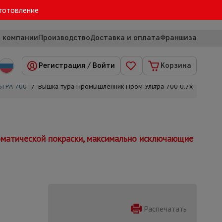
зготовление
 компании
Производство
Доставка и оплата
Франшиза
Регистрация
/
Войти
Корзина
ЬТРА 700
/
Вышка-тура Промышленник Пром Ультра 700 0.7х1.6, 6.4 м
матической покраски, максимально исключающие
Распечатать