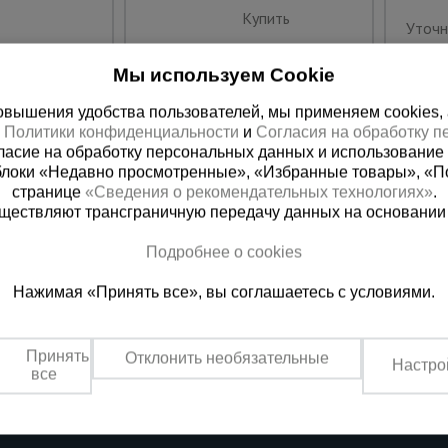
Купить
Уточн
Мы используем Cookie
вышения удобства пользователей, мы применяем cookies, а 
х
Политики конфиденциальности
и
Согласия на обработку 
ласие на обработку персональных данных и использование 
блоки «Недавно просмотренные», «Избранные товары», «П
странице
«Сведения о рекомендательных технологиях»
.
существляют трансграничную передачу данных на основании
Подробнее о cookies
ная справочная
Казахстан
Нажимая «Принять все», вы соглашаетесь с условиями.
(800) 200-25-90
+7 (727) 33
азать звонок
Заказать звонок
Принять
Отклонить необязательные
Настро
платно по России
Пн-Вс: с 9:00 до 18:00
все
Обеденный перерыв 1