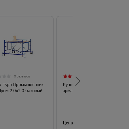
0 отзывов
3 отзыва
-тура Промышленник
Ручной станок для резки
ром 2.0х2.0 базовый
арматуры AFACAN 28M
20796 руб.
Цена: