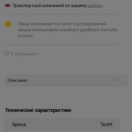
для
склада
Транспортной компанией по вашему
выбору
Товар оплачивается после подтверждения
Тачки
заказа менеджером и выбора удобного способа
строительные
и садовые
оплаты
В избранное
Лестницы
и
стремянки
Описание
Штукатурные
комплекты
Технические характеристики
Сварочные
аппараты
Бренд
TeaM