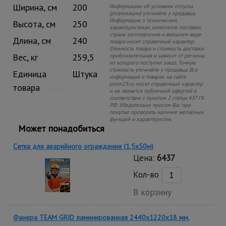
Ширина, см
200
Информацию об условиях отпуска
(реализации) уточняйте у продавца.
Информация о технических
Высота, см
250
характеристиках, комплекте поставки,
стране изготовления и внешнем виде
Длина, см
240
товара носит справочный характер.
Стоимость товара и стоимость доставки
Вес, кг
259,5
приблизительная и зависит от региона,
из которого поступил заказ. Точную
стоимость уточняйте у продавца. Вся
Единица
Штука
информация о товарах на сайте
prom23.ru носит справочный характер
товара
и не является публичной офертой в
соответствии с пунктом 2 статьи 437 ГК
РФ. Убедительно просим Вас при
покупке проверять наличие желаемых
функций и характеристик.
Может понадобиться
Сетка для аварийного ограждения (1,5х50м)
Цена:
6437
Кол-во
В корзину
Фанера TEAM GRID ламинированная 2440х1220х18 мм,