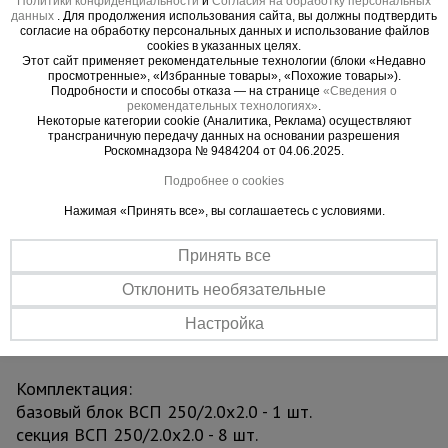
Политики конфиденциальности
и
Согласия на обработку персональных
данных
больших физических усилий переместить с
. Для продолжения использования сайта, вы должны подтвердить
согласие на обработку персональных данных и использование файлов
одного места на другое. В момент проведения
cookies в указанных целях.
Этот сайт применяет рекомендательные технологии (блоки «Недавно
работ вышку необходимо зафиксировать
просмотренные», «Избранные товары», «Похожие товары»).
тормозными винтовыми опорами, находящихся
Подробности и способы отказа — на странице
«Сведения о
рекомендательных технологиях»
.
рядом с каждым колесом. Также ими можно
Некоторые категории cookie (Аналитика, Реклама) осуществляют
тонко отрегулировать высоту вышки. Это
трансграничную передачу данных на основании разрешения
Роскомнадзора № 9484204 от 04.06.2025.
необходимо, если вы работаете на неровной
площадке.
Подробнее о cookies
Нажимая «Принять все», вы соглашаетесь с условиями.
Вышка рассчитана на вес до 250 кг. На ней
комфортно может разместиться рабочий с
Принять все
необходимым оборудованием.
Отклонить необязательные
Модель изготовлена в соответствии с
Настройка
требованиями ГОСТ Р 58755-2019.
Комплектация:
базовый блок ВСП 250/2.0х2.0 - 1 шт.
секция ВСП 250/2.0х2.0 - 8 шт.