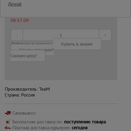
347 592
₸.
Распечатать
Другой
Последнее обновление цены: 06.08.2026
Опалубка
09:57:09
Вибротехника
для
Добавить в корзину
Купить в лизинг
строительства
Нашли дешевле?
Снизим цену!
Оборудование
для работы с
арматурой
Производитель: TeaM
Страна: Россия
Оборудование
для бетонных
работ
Самовывоз:
Бесплатная доставка по:
поступлению товара
Платная доставка курьером:
сегодня
Техника