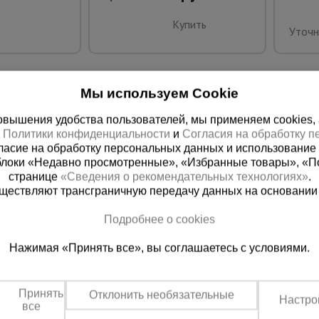
Купить
Уточн
Мы используем Cookie
вышения удобства пользователей, мы применяем cookies, а 
х
Политики конфиденциальности
и
Согласия на обработку 
ласие на обработку персональных данных и использование 
блоки «Недавно просмотренные», «Избранные товары», «П
странице
«Сведения о рекомендательных технологиях»
.
существляют трансграничную передачу данных на основании
ная справочная
Казахстан
Подробнее о cookies
(800) 200-25-90
+7 (727) 33
Нажимая «Принять все», вы соглашаетесь с условиями.
азать звонок
Заказать звонок
платно по России
Пн-Вс: с 9:00 до 18:00
Обеденный перерыв 1
Принять
Отклонить необязательные
Настро
все