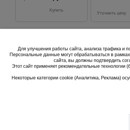
Купить
Уточнить цену
Для улучшения работы сайта, анализа трафика и по
Персональные данные могут обрабатываться в рамка
сайта, вы должны подтвердить сог
Этот сайт применяет рекомендательные технологии (
Некоторые категории cookie (Аналитика, Реклама) о
Каталог товаров
Еди
О компании
8 
Аренда оборудования
Франшиза
Зак
Доставка
Контакты
бес
Статьи
Защитные конструкции