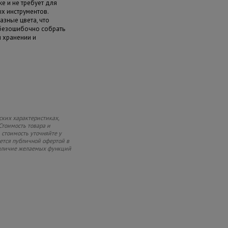
е и не требует для
х инструментов.
азные цвета, что
 безошибочно собрать
и хранении и
ских характеристиках,
Стоимость товара и
 стоимость уточняйте у
яется публичной офертой в
 наличие желаемых функций