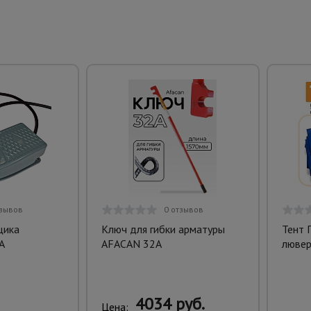
тзывов
0 отзывов
щика
Ключ для гибки арматуры
Тент 
A
AFACAN 32A
лювер
4034 руб.
Цена: