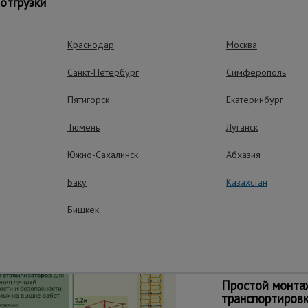
отгрузки
ки вышка может получить визуальные потертости, царапины и п
знается браком.
Краснодар
Москва
труктивом не совместима для наращивания с вышками ВСП "Про
Санкт-Петербург
Симферополь
Пятигорск
Екатеринбург
Тюмень
Луганск
ущества – эффективная работа
Южно-Сахалинск
Абхазия
Баку
Казахстан
Бишкек
Простота пере
Вышка оборудована 
перемещается даже 
Простой монта
транспортиров