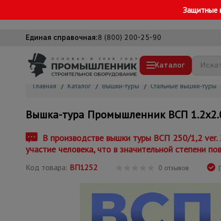
Защитные 
Единая справочная:
8 (800) 200-25-90
Каталог
Главная
/
Каталог
/
Вышки-туры
/
Стальные вышки-туры
Строительные леса
Вышка-тура Промышленник ВСП 1.2х2.0, 
Вышки-туры
Подмости строительные
В производстве вышки туры ВСП 250/1,2 ver.
участие человека, что в значительной степени по
Сетка, тенты, брезенты
Код товара:
ВП1252
Строительные подъемники
0 отзывов
Г
Грузоподъемное оборудование
Мусоропровод строительный
Фанера ламинированная