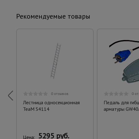
Рекомендуемые товары
0 отзывов
0 о
Лестница односекционная
Педаль для гиб
TeaM S4114
арматуры GW40
5295 руб.
Цена: