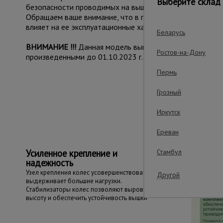
Выберите склад 
безопасности проводимых на вышке работ.
Обращаем ваше внимание, что в процессе транспортиров
влияет на ее эксплуатационные характеристики и не при
Беларусь
ВНИМАНИЕ !!!
Данная модель вышки с измененным конс
Ростов-на-Дону
произведенными до 01.10.2023 г.
Пермь
Грозный
Важные преим
Иркутск
Ереван
Усиленное крепление и
Стамбул
надежность
Узел крепления колес усовершенствован и
Другой
выдерживает большие нагрузки.
Стабилизаторы колес позволяют выровнять
высоту и обеспечить устойчивость вышки