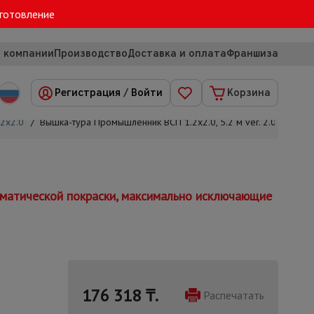
зготовление
 компании
Производство
Доставка и оплата
Франшиза
Регистрация
/
Войти
Корзина
2х2.0
/
Вышка-тура Промышленник ВСП 1.2х2.0, 5.2 м ver. 2.0
томатической покраски, максимально исключающие
176 318
₸.
Распечатать