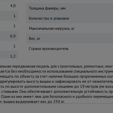
4,0
Толщина фанеры, мм
1
Количество в упаковке
1
Максимальная нагрузка, кг
6,0
Вес, кг
1
Страна производитель
1,2
рсальная передвижная модель для строительных, ремонтных, мон
ирается без необходимости использования специального инструм
мещать по объекту за счет наличия больших прорезиненных кол
дрегулировать высоту вышки и зафиксировать ее от нежелател
ь по высоте дополнительными секциями до 19 метров (не входя
стяжками. Они обеспечивают дополнительную устойчивость пр
 Один из них имеет люк для безопасного и удобного перемещен
: вышка выдерживает вес до 250 кг.
м использовать комплект
стабилизаторов
для обеспечения лучш