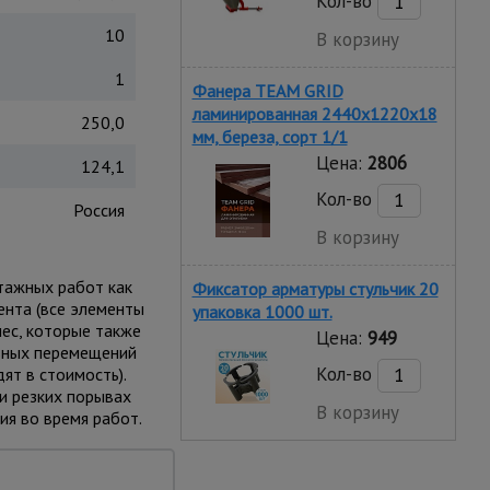
Кол-во
10
В корзину
1
Фанера TEAM GRID
ламинированная 2440х1220х18
250,0
мм, береза, сорт 1/1
Цена:
2806
124,1
Кол-во
Россия
В корзину
тажных работ как
Фиксатор арматуры стульчик 20
ента (все элементы
упаковка 1000 шт.
ес, которые также
Цена:
949
ьных перемещений
Кол-во
т в стоимость).
и резких порывах
В корзину
ия во время работ.
ей устойчивости и