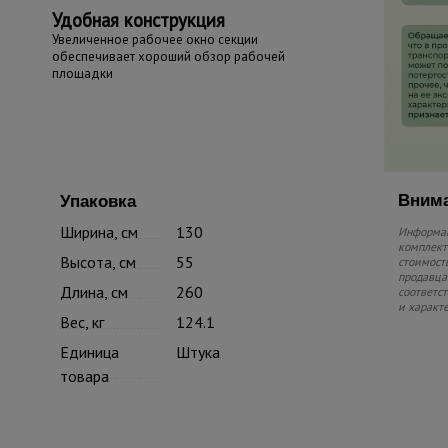
Удобная конструкция
Увеличенное рабочее окно секции
обеспечивает хороший обзор рабочей
площадки
Внима
Упаковка
Ширина, см
130
Информац
комплекте
Высота, см
55
стоимость
продавца.
Длина, см
260
соответс
и характ
Вес, кг
124.1
Единица
Штука
товара