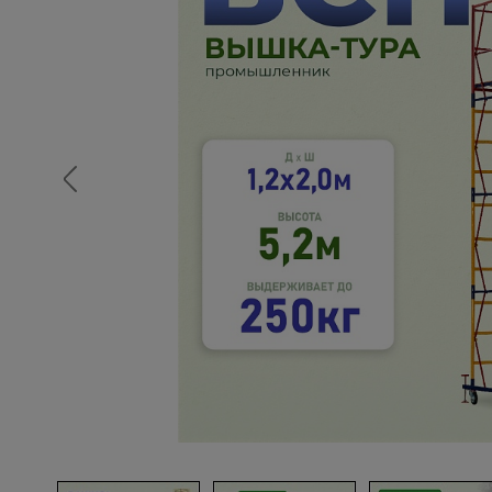
Опалубка
Вибротехника для строительств
Оборудование для работы с арм
Оборудование для бетонных раб
Техника для склада
Тачки строительные и садовые
Лестницы и стремянки
Штукатурные комплекты
Сварочные аппараты
Тепловые пушки
Металл и металлообработка