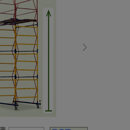
а
атурой
от