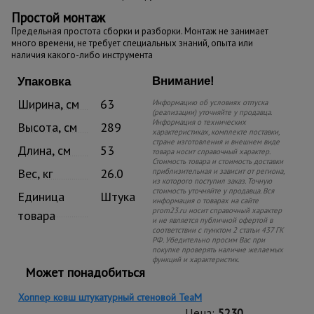
Простой монтаж
Предельная простота сборки и разборки. Монтаж не занимает
много времени, не требует специальных знаний, опыта или
наличия какого-либо инструмента
Внимание!
Упаковка
Ширина, см
63
Информацию об условиях отпуска
(реализации) уточняйте у продавца.
Информация о технических
Высота, см
289
характеристиках, комплекте поставки,
стране изготовления и внешнем виде
Длина, см
53
товара носит справочный характер.
Стоимость товара и стоимость доставки
Вес, кг
26.0
приблизительная и зависит от региона,
из которого поступил заказ. Точную
стоимость уточняйте у продавца. Вся
Единица
Штука
информация о товарах на сайте
prom23.ru носит справочный характер
товара
и не является публичной офертой в
соответствии с пунктом 2 статьи 437 ГК
РФ. Убедительно просим Вас при
покупке проверять наличие желаемых
функций и характеристик.
Может понадобиться
Хоппер ковш штукатурный стеновой TeaM
Цена:
5230