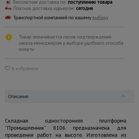
для
Бесплатная доставка по:
поступлению товара
склада
Платная доставка курьером:
сегодня
Транспортной компанией по вашему
выбору
Тачки
строительные
Товар оплачивается после подтверждения
и садовые
заказа менеджером и выбора удобного способа
оплаты
Лестницы
и
В избранное
стремянки
Штукатурные
комплекты
Описание
Сварочные
Складная односторонняя платформа
аппараты
"Промышленник" 8106 предназначена для
проведения работ на высоте. Изготовлена из