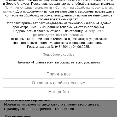
необходимости. При этом фиксация колес
и Google Analytics. Персональные данные могут обрабатываться в рамках
платформы и 2 регулируемых упора лестницы
Политики конфиденциальности
и
Согласия на обработку персональных
данных
. Для продолжения использования сайта, вы должны подтвердить
исключают возможность смещения во время
согласие на обработку персональных данных и использование файлов
работы. Стяжка безопасности предохраняет
cookies в указанных целях.
Этот сайт применяет рекомендательные технологии (блоки «Недавно
платформу от раскладывания, а специально
просмотренные», «Избранные товары», «Похожие товары»).
сконструированные ступени предотвращают
Подробности и способы отказа — на странице
«Сведения о
рекомендательных технологиях»
.
скольжение.
Некоторые категории cookie (Аналитика, Реклама) осуществляют
Данная модель ориентирована на широкий круг
трансграничную передачу данных на основании разрешения
Роскомнадзора № 9484204 от 04.06.2025.
профессиональных потребителей и отличается
предельной простотой сборки и разборки.
Подробнее о cookies
Нажимая «Принять все», вы соглашаетесь с условиями.
Принять все
Важные преимущества –
Отклонить необязательные
эффективная работа
Настройка
Качество материалов
Модель изготовлена из специального алюминиевого сплава,
гарантируя легкость и прочность конструкции