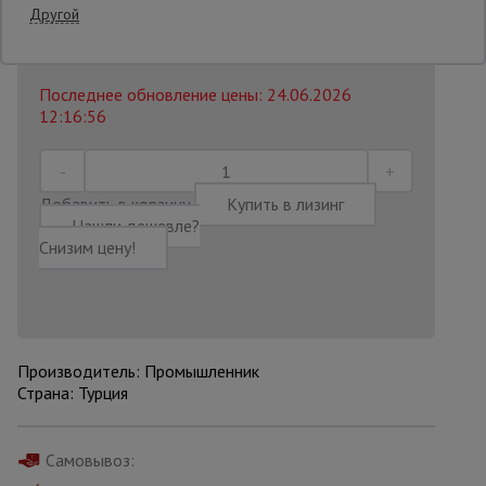
Другой
312 476
₸.
Распечатать
Опалубка
Последнее обновление цены: 24.06.2026
12:16:56
Вибротехника
для
строительства
Добавить в корзину
Купить в лизинг
Нашли дешевле?
Снизим цену!
Оборудование
для работы с
арматурой
Оборудование
Производитель: Промышленник
для бетонных
Страна: Турция
работ
Самовывоз:
Техника