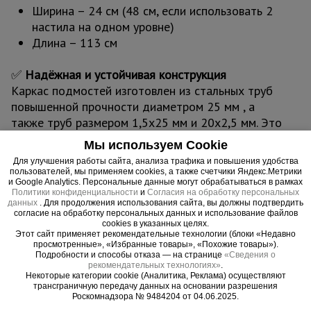
Ширина – 24 см (48 см, если использовать 2
настила на одном уровне)
Длина – 113 см
✅
Надёжная и устойчивая конструкция
Каркас подмостей изготовлен из стальных труб
повышенной прочности диаметром 25 мм , а
также труб размером 1,5х25 мм и 20х2,5 мм. Это
обеспечивает прочность и устойчивость
Мы используем Cookie
конструкции даже при интенсивной эксплуатации
Для улучшения работы сайта, анализа трафика и повышения удобства
и высоких нагрузках.
пользователей, мы применяем cookies, а также счетчики Яндекс.Метрики
и Google Analytics. Персональные данные могут обрабатываться в рамках
Политики конфиденциальности
и
Согласия на обработку персональных
✅
Защита от повреждения и износа
данных
. Для продолжения использования сайта, вы должны подтвердить
согласие на обработку персональных данных и использование файлов
Порошковая окраска гарантирует защиту от
cookies в указанных целях.
преждевременных повреждений и износа,
Этот сайт применяет рекомендательные технологии (блоки «Недавно
просмотренные», «Избранные товары», «Похожие товары»).
продлевает срок службы оборудования.
Подробности и способы отказа — на странице
«Сведения о
рекомендательных технологиях»
.
Некоторые категории cookie (Аналитика, Реклама) осуществляют
✅
Лёгкость при хранении и транспортировке
трансграничную передачу данных на основании разрешения
Складная конструкция позволяет собирать и
Роскомнадзора № 9484204 от 04.06.2025.