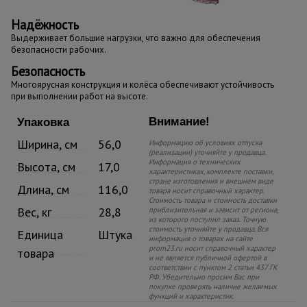
Надёжность
Выдерживает большие нагрузки, что важно для обеспечения
безопасности рабочих.
Безопасность
Многоярусная конструкция и колёса обеспечивают устойчивость
при выполнении работ на высоте.
Внимание!
Упаковка
Ширина, см
56,0
Информацию об условиях отпуска
(реализации) уточняйте у продавца.
Информация о технических
Высота, см
17,0
характеристиках, комплекте поставки,
стране изготовления и внешнем виде
Длина, см
116,0
товара носит справочный характер.
Стоимость товара и стоимость доставки
Вес, кг
28,8
приблизительная и зависит от региона,
из которого поступил заказ. Точную
стоимость уточняйте у продавца. Вся
Единица
Штука
информация о товарах на сайте
prom23.ru носит справочный характер
товара
и не является публичной офертой в
соответствии с пунктом 2 статьи 437 ГК
РФ. Убедительно просим Вас при
покупке проверять наличие желаемых
функций и характеристик.