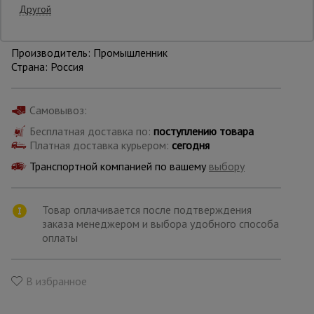
Другой
Уточнить цену
Опалубка
Производитель: Промышленник
Страна: Россия
Вибротехника
для
Самовывоз:
строительства
Бесплатная доставка по:
поступлению товара
Платная доставка курьером:
сегодня
Оборудование
Транспортной компанией по вашему
выбору
для работы с
арматурой
Товар оплачивается после подтверждения
заказа менеджером и выбора удобного способа
Оборудование
оплаты
для бетонных
работ
В избранное
Техника