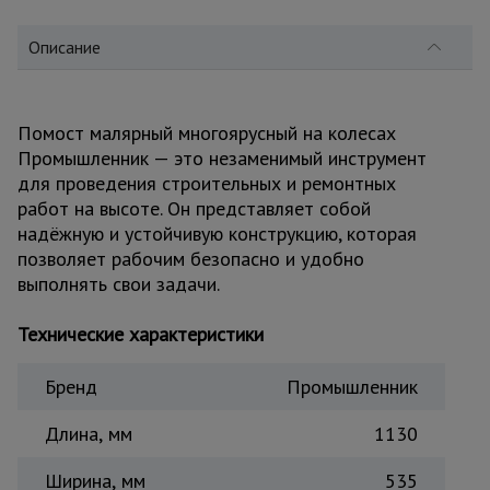
для
склада
Описание
Тачки
строительные
и садовые
Помост малярный многоярусный на колесах
Промышленник — это незаменимый инструмент
для проведения строительных и ремонтных
работ на высоте. Он представляет собой
Лестницы
и
надёжную и устойчивую конструкцию, которая
стремянки
позволяет рабочим безопасно и удобно
выполнять свои задачи.
Штукатурные
Технические характеристики
комплекты
Бренд
Промышленник
Сварочные
Длина, мм
1130
аппараты
Ширина, мм
535