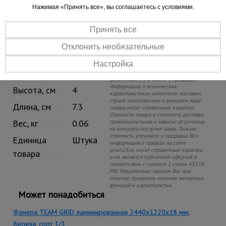
Нажимая «Принять все», вы соглашаетесь с условиями.
Принять все
Отклонить необязательные
Внимание!
Упаковка
Настройка
Ширина, см
4
Информацию об условиях отпуска
(реализации) уточняйте у продавца.
Информация о технических
Высота, см
4
характеристиках, комплекте поставки,
стране изготовления и внешнем виде
Длина, см
7.3
товара носит справочный характер.
Стоимость товара и стоимость доставки
Вес, кг
0.06
приблизительная и зависит от региона,
из которого поступил заказ. Точную
стоимость уточняйте у продавца. Вся
Единица
Штука
информация о товарах на сайте
prom23.ru носит справочный характер
товара
и не является публичной офертой в
соответствии с пунктом 2 статьи 437 ГК
РФ. Убедительно просим Вас при
покупке проверять наличие желаемых
функций и характеристик.
Может понадобиться
Фанера TEAM GRID ламинированная 2440х1220х18 мм,
береза, сорт 1/1