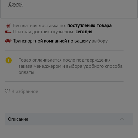
Другой
Самовывоз:
Опалубка
Бесплатная доставка по:
поступлению товара
Платная доставка курьером:
сегодня
Вибротехника
Транспортной компанией по вашему
выбору
для
строительства
Товар оплачивается после подтверждения
заказа менеджером и выбора удобного способа
Оборудование
оплаты
для работы с
арматурой
В избранное
Оборудование
для бетонных
работ
Описание
Техника