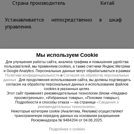
Страна производитель
Китай
Тепловые
пушки
Устанавливается непосредственно в шкаф
управления.
Металл и
металлообработка
Важные преимущества –
Мы используем Cookie
эффективная работа
Для улучшения работы сайта, анализа трафика и повышения удобства
пользователей, мы применяем cookies, а также счетчики Яндекс.Метрики
и Google Analytics. Персональные данные могут обрабатываться в рамках
Политики конфиденциальности
и
Согласия на обработку персональных
данных
. Для продолжения использования сайта, вы должны подтвердить
согласие на обработку персональных данных и использование файлов
cookies в указанных целях.
Этот сайт применяет рекомендательные технологии (блоки «Недавно
просмотренные», «Избранные товары», «Похожие товары»).
Подробности и способы отказа — на странице
«Сведения о
рекомендательных технологиях»
.
Некоторые категории cookie (Аналитика, Реклама) осуществляют
трансграничную передачу данных на основании разрешения
Роскомнадзора № 9484204 от 04.06.2025.
Подробнее о cookies