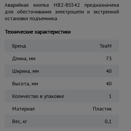
для
Аварийная кнопка HB2-BS542 предназначена
склада
для обесточивания электроцепи и экстренной
остановки подъемника.
Тачки
строительные
Технические характеристики
и садовые
Бренд
TeaM
Лестницы
Длина, мм
73
и
стремянки
Ширина, мм
40
Высота, мм
40
Штукатурные
комплекты
Количество в упаковке
1
Материал
Пластик
Сварочные
аппараты
Вес, кг
0,1