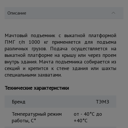
для
склада
Описание
Тачки
строительные
и садовые
Мачтовый подъемник с выкатной платформой
ПМГ г/п 1000 кг применяется для подъема
различных грузов. Подача осуществляется на
выкатной платформе на крышу или через проем
Лестницы
и
внутрь здания. Мачта подъемника собирается из
стремянки
секций и крепится к стене здания или шахты
специальными захватами.
Штукатурные
Технические характеристики
комплекты
Бренд
ТЭМЗ
Сварочные
Температурный режим
аппараты
от - 40°С до
работы, C°
+40°С