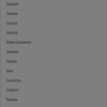
Гарантия производителя: 1 год
Грозный
Сетка,
Тюмень
тенты,
брезенты
Луганск
Иркутск
Строительные
подъемники
Южно-Сахалинск
Абхазия
Грузоподъемное
оборудование
Ереван
Баку
Каталог
Мусоропровод
Казахстан
строительный
всех
товаров
Стамбул
Бишкек
Фанера
ламинированная