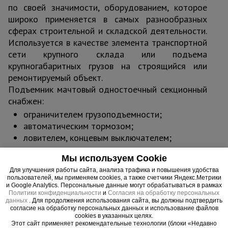
по своей значимости, оборудованием, которое
широко применяется в самых разнообразных
сферах строительной и складской деятельности.
Используется в качестве элемента транспортной
сети крупного склада или подъема
крупногабаритных грузов на строящийся или
ремонтируемый объект.
Подъемник мачтовый одностоечный секционный
снабжен:
ограничителем грузоподъемности;
автоматическим тормозом;
ловителем, концевым выключателем;
концевым выключателем;
Мы используем Cookie
блокировкой выкатной платформы;
Для улучшения работы сайта, анализа трафика и повышения удобства
2-мя откидными бортами с блокировкой;
пользователей, мы применяем cookies, а также счетчики Яндекс.Метрики
ограждением платформы.
и Google Analytics. Персональные данные могут обрабатываться в рамках
Политики конфиденциальности
и
Согласия на обработку персональных
Возможна поставка другой комплектации.
данных
. Для продолжения использования сайта, вы должны подтвердить
согласие на обработку персональных данных и использование файлов
cookies в указанных целях.
Этот сайт применяет рекомендательные технологии (блоки «Недавно