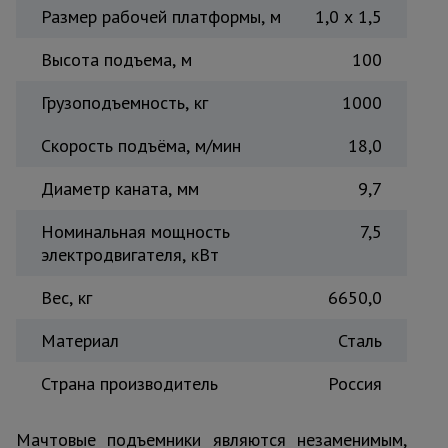
Размер рабочей платформы, м
1,0 х 1,5
Тепловые
пушки
Высота подъема, м
100
Грузоподъемность, кг
1000
Металл и
металлообработка
Скорость подъёма, м/мин
18,0
Диаметр каната, мм
9,7
Номинальная мощность
7,5
электродвигателя, кВт
Вес, кг
6650,0
Материал
Сталь
Страна производитель
Россия
Мачтовые подъемники являются незаменимым,