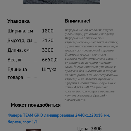
Внимание!
Упаковка
Ширина, см
1800
Информацию об условиях отпуска
(реализации) уточняйте у продавца.
Информация о технических
Высота, см
2120
характеристиках, комплекте поставки,
стране изготовления и внешнем виде
Длина, см
3300
товара носит справочный характер.
Стоимость товара и стоимость
Вес, кг
6650,0
доставки приблизительная и зависит
от региона, из которого поступил
заказ. Точную стоимость уточняйте у
Единица
Штука
продавца. Вся информация о товарах
на сайте prom23.ru носит справочный
товара
характер и не является публичной
офертой в соответствии с пунктом 2
статьи 437 ГК РФ. Убедительно
просим Вас при покупке проверять
наличие желаемых функций и
характеристик.
Может понадобиться
Фанера TEAM GRID ламинированная 2440х1220х18 мм,
береза, сорт 1/1
Цена:
2806