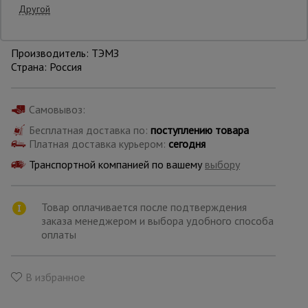
Другой
Уточнить цену
Опалубка
Производитель: ТЭМЗ
Страна: Россия
Вибротехника
для
Самовывоз:
строительства
Бесплатная доставка по:
поступлению товара
Платная доставка курьером:
сегодня
Оборудование
Транспортной компанией по вашему
выбору
для работы с
арматурой
Товар оплачивается после подтверждения
заказа менеджером и выбора удобного способа
Оборудование
оплаты
для бетонных
работ
В избранное
Техника