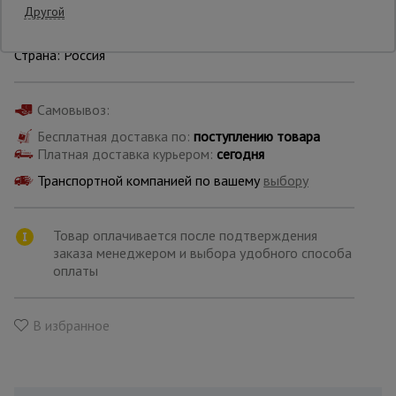
Другой
Производитель: Промышленник
Опалубка
Страна: Россия
Самовывоз:
Вибротехника
для
Бесплатная доставка по:
поступлению товара
строительства
Платная доставка курьером:
сегодня
Транспортной компанией по вашему
выбору
Оборудование
для работы с
арматурой
Товар оплачивается после подтверждения
заказа менеджером и выбора удобного способа
оплаты
Оборудование
для бетонных
работ
В избранное
Техника