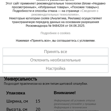
Этот сайт применяет рекомендательные технологии (блоки «Недавно
просмотренные», «Избранные товары», «Похожие товары»).
Подробности и способы отказа — на странице
«Сведения о
рекомендательных технологиях»
.
Некоторые категории cookie (Аналитика, Реклама) осуществляют
трансграничную передачу данных на основании разрешения
Роскомнадзора № 9484204 от 04.06.2025.
Подробнее о cookies
Нажимая «Принять все», вы соглашаетесь с условиями.
Принять все
Надежная фиксация
Отклонить необязательные
Анкер позволяет создать максимально прочную и надежную
конструкцию без люфта щитов опалубки в независимости от
Настройка
нагрузки.
Универсальность
Подходит практически ко всем типам щитовой опалубки.
Внимание!
Упаковка
Ширина, см
15
Информацию об условиях отпуска
(реализации) уточняйте у продавца.
Информация о технических
Высота, см
20
характеристиках, комплекте поставки,