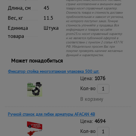
стране изготовления и внешнем виде
Длина, см
45
товара носит справочный характер.
Стоимость товара и стоимость доставки
Вес, кг
11.5
приблизительная и зависит от региона,
из которого поступил заказ. Точную
стоимость уточняйте у продавца. Вся
Единица
Штука
информация о товарах на сайте
prom23.ru носит справочный характер
товара
и не является публичной офертой в
соответствии с пунктом 2 статьи 437 ГК
РФ. Убедительно просим Вас при
покупке проверять наличие желаемых
функций и характеристик.
Может понадобиться
Фиксатор стойка многоэтажная упаковка 500 шт.
Цена:
1076
Кол-во
В корзину
Ручной станок для гибки арматуры AFACAN 4B
Цена:
4694
Кол-во