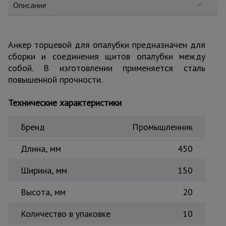
для
Описание
склада
Анкер торцевой для опалубки предназначен для
Тачки
строительные
сборки и соединения щитов опалубки между
и садовые
собой. В изготовлении применяется сталь
повышенной прочности.
Лестницы
Технические характеристики
и
стремянки
Бренд
Промышленник
Длина, мм
450
Штукатурные
комплекты
Ширина, мм
150
Высота, мм
20
Сварочные
аппараты
Количество в упаковке
10