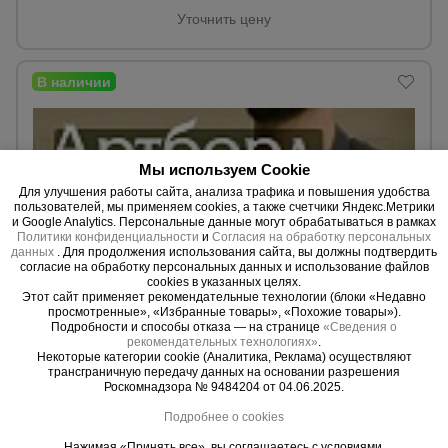
Уточнить цену
Опалубка
Вибротехника
для
строительства
Мы используем Cookie
Для улучшения работы сайта, анализа трафика и повышения удобства
пользователей, мы применяем cookies, а также счетчики Яндекс.Метрики
и Google Analytics. Персональные данные могут обрабатываться в рамках
Оборудование
Политики конфиденциальности
и
Согласия на обработку персональных
для работы с
данных
. Для продолжения использования сайта, вы должны подтвердить
арматурой
согласие на обработку персональных данных и использование файлов
cookies в указанных целях.
Этот сайт применяет рекомендательные технологии (блоки «Недавно
просмотренные», «Избранные товары», «Похожие товары»).
Подробности и способы отказа — на странице
0 отзывов
«Сведения о
Оборудование
рекомендательных технологиях»
.
для бетонных
Фанера Промышленник 210x297x10 мм, береза 5 шт.
Некоторые категории cookie (Аналитика, Реклама) осуществляют
работ
трансграничную передачу данных на основании разрешения
Материал:
Береза.
Роскомнадзора № 9484204 от 04.06.2025.
Вес:
5,65 кг.
Толщина:
10 мм.
Подробнее о cookies
Техника
Нажимая «Принять все», вы соглашаетесь с условиями.