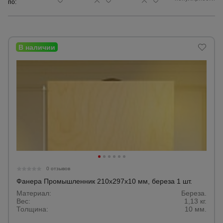
по:
Сетка,
тенты,
брезенты
Строительные
подъемники
Грузоподъемное
оборудование
Каталог
Мусоропровод
0 отзывов
строительный
всех
товаров
Фанера Промышленник 210x297x10 мм, береза 1 шт.
Материал:
Береза.
Вес:
1,13 кг.
Фанера
Толщина:
10 мм.
ламинированная